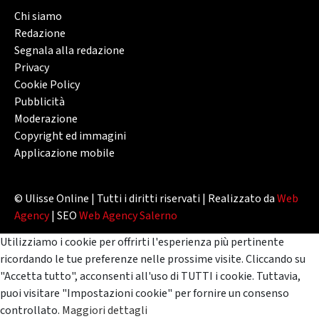
Chi siamo
Redazione
Segnala alla redazione
Privacy
Cookie Policy
Pubblicità
Moderazione
Copyright ed immagini
Applicazione mobile
© Ulisse Online | Tutti i diritti riservati | Realizzato da
Web
Agency
| SEO
Web Agency Salerno
Utilizziamo i cookie per offrirti l'esperienza più pertinente
ricordando le tue preferenze nelle prossime visite. Cliccando su
"Accetta tutto", acconsenti all'uso di TUTTI i cookie. Tuttavia,
puoi visitare "Impostazioni cookie" per fornire un consenso
controllato.
Maggiori dettagli