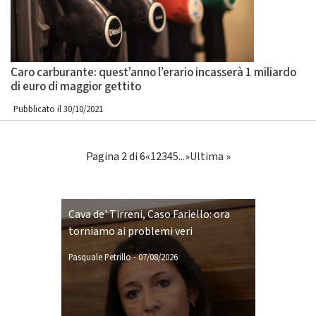
Caro carburante: quest’anno l’erario incasserà 1 miliardo
di euro di maggior gettito
Pubblicato il 30/10/2021
Pagina 2 di 6
«
1
2
3
4
5
...
»
Ultima »
Cava de' Tirreni, Caso Fariello: ora
torniamo ai problemi veri
Pasquale Petrillo
-
07/08/2026