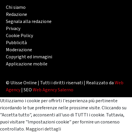
Chi siamo
Redazione
Segnala alla redazione
Privacy
Cookie Policy
Pubblicità
Moderazione
Copyright ed immagini
Applicazione mobile
© Ulisse Online | Tutti i diritti riservati | Realizzato da
Web
Agency
| SEO
Web Agency Salerno
Utilizziamo i cookie per offrirti l'esperienza più pertinente
ricordando le tue preferenze nelle prossime visite. Cliccando su
"Accetta tutto", acconsenti all'uso di TUTTI i cookie. Tuttavia,
puoi visitare "Impostazioni cookie" per fornire un consenso
controllato.
Maggiori dettagli