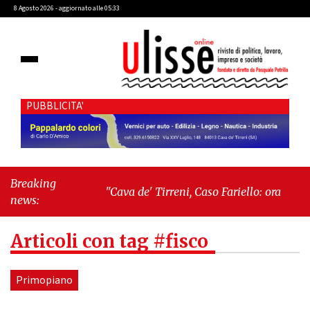
8 Agosto 2026 - aggiornato alle 05:33
PUBBLICITA'
Breaking
"Cava de' Tirreni, Caso Fariello: ora torniamo ai
news:
problemi veri"
-
"Cava de' Tirreni, quando la
burocrazia dimentica perché esiste"
Articoli con tag #fisco
Primopiano