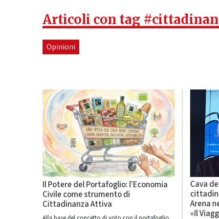
Articoli con tag #cittadinan
Opinioni
Cava de’
Il Potere del Portafoglio: l’Economia
cittadin
Civile come strumento di
Arena n
Cittadinanza Attiva
«Il Viag
Alla base del concetto di voto con il portafoglio