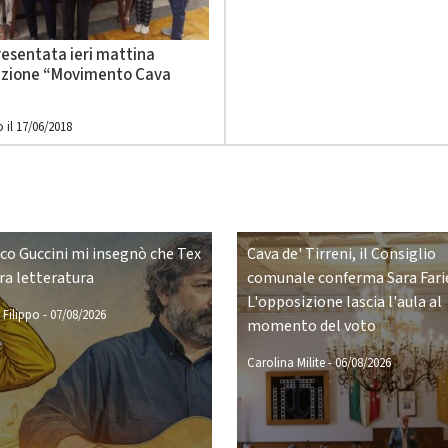
resentata ieri mattina
iazione “Movimento Cava
 il 17/06/2018
co Guccini mi insegnò che Tex
Cava de' Tirreni, il Consiglio
ra letteratura
comunale conferma Sara Farie
L'opposizione lascia l'aula al
 Filippo
-
07/08/2026
momento del voto
Carolina Milite
-
06/08/2026