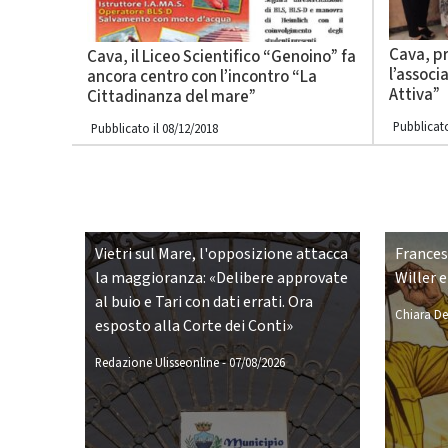
Cava, p
Cava, il Liceo Scientifico “Genoino” fa
l’assoc
ancora centro con l’incontro “La
Attiva”
Cittadinanza del mare”
Pubblicato
Pubblicato il 08/12/2018
Vietri sul Mare, l'opposizione attacca
Frances
la maggioranza: «Delibere approvate
Willer e
al buio e Tari con dati errati. Ora
Chiara De
esposto alla Corte dei Conti»
Redazione Ulisseonline
-
07/08/2026