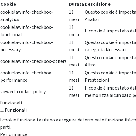
Cookie
Durata
Descrizione
cookielawinfo-checkbox-
11
Questo cookie è impostat
analytics
mesi
Analisi
cookielawinfo-checkbox-
11
Il cookie è impostato dal
functional
mesi
cookielawinfo-checkbox-
11
Questo cookie è impostat
necessary
mesi
categoria Necessari.
11
Questo cookie è impostat
cookielawinfo-checkbox-others
mesi
Altro.
cookielawinfo-checkbox-
11
Questo cookie è impostat
performance
mesi
Prestazioni
11
Il cookie è impostato da
viewed_cookie_policy
mesi
memorizza alcun dato p
Funzionali
Funzionali
I cookie funzionali aiutano a eseguire determinate funzionalità co
parti.
Performance