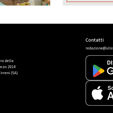
Contatti
redazione@uliss
tro della
marzo 2014
irreni (SA)