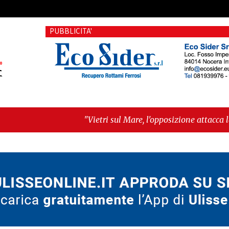
PUBBLICITA'
"Vietri sul Mare, l'opposizione attacca la maggioranza: «Delib
esposto alla Corte dei Conti»"
-
"Estate da record assoluto"