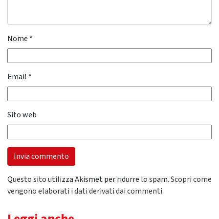
Nome
*
Email
*
Sito web
Questo sito utilizza Akismet per ridurre lo spam.
Scopri come
vengono elaborati i dati derivati dai commenti
.
Leggi anche