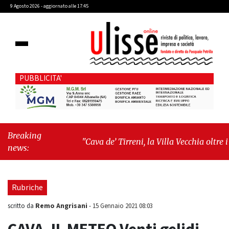
9 Agosto 2026 - aggiornato alle 17:45
PUBBLICITA'
Breaking
"Cava de’ Tirreni, la Villa Vecchia oltre i
news:
vandali: il vero nodo è il senso di comunità"
-
"Cava de’ Tirreni, La Fratellanza sull'ultima
seduta consiliare: “Serve chiarezza!”"
Rubriche
Remo Angrisani
scritto da
-
15 Gennaio 2021 08:03