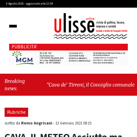
6 Agosto 2026 - aggiornato alle 22:54
PUBBLICITA'
Breaking
"Cava de' Tirreni, il Consiglio comunale
news:
conferma Sara Fariello. L'opposizione lascia
l'aula al momento del voto"
-
"Vietri sul
Mare, giornata storica: la ceramica ammessa
Rubriche
alla fase europea per l’IGP"
Remo Angrisani
scritto da
-
13 Gennaio 2021 08:15