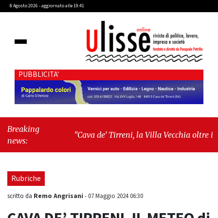
8 Agosto 2026 - aggiornato alle 19:41
PUBBLICITA'
Breaking
"Cava de’ Tirreni, la Villa Vecchia oltre i
news:
vandali: il vero nodo è il senso di comunità"
-
"Cava de’ Tirreni, La Fratellanza sull'ultima
seduta consiliare: “Serve chiarezza!”"
Rubriche
Remo Angrisani
scritto da
-
07 Maggio 2024 06:30