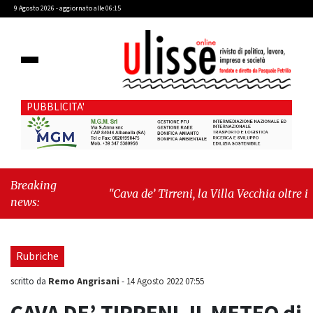
9 Agosto 2026 - aggiornato alle 06:15
PUBBLICITA'
Breaking
"Cava de’ Tirreni, la Villa Vecchia oltre i
news:
vandali: il vero nodo è il senso di comunità"
-
"Cava de’ Tirreni, La Fratellanza sull'ultima
seduta consiliare: “Serve chiarezza!”"
Rubriche
Remo Angrisani
scritto da
-
14 Agosto 2022 07:55