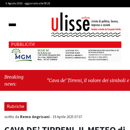
6 Agosto 2026 - aggiornato alle 08:29
PUBBLICITA'
Breaking
"Cava de’ Tirreni, il valore dei simboli e la
news:
responsabilità delle azioni"
-
"DefibRider, il
motociclista che sfida la morte cardiaca: il
progetto del dottor Colangelo che porta la
Rubriche
cardioprotezione tra la gente"
Remo Angrisani
scritto da
-
19 Aprile 2025 07:07