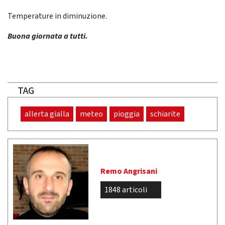
Temperature in diminuzione.
Buona giornata a tutti.
TAG
allerta gialla
meteo
pioggia
schiarite
Remo Angrisani
1848 articoli