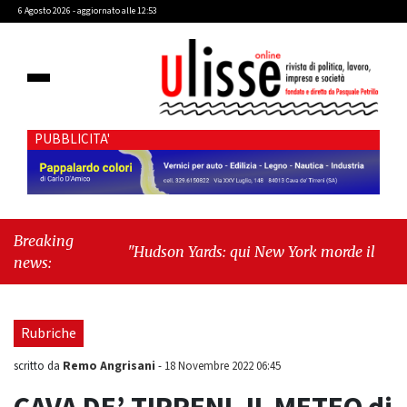
6 Agosto 2026 - aggiornato alle 12:53
PUBBLICITA'
Breaking
"Hudson Yards: qui New York morde il futuro"
news:
-
"Quando la politica diventa autobiografia"
Rubriche
Remo Angrisani
scritto da
-
18 Novembre 2022 06:45