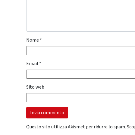
Nome
*
Email
*
Sito web
Questo sito utilizza Akismet per ridurre lo spam.
Sco