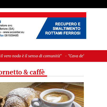
senso di comunità"
-
"Cava de’ Tirreni, La
ornetto & caffè