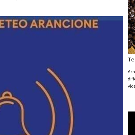
Te
Arr
dif
vid