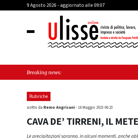
9 Agosto 2026 - aggiornato alle 09:07
"Cava 
Breaking news:
Fratel
Rubriche
Remo Angrisani
scritto da
-
16 Maggio 2023 06:23
CAVA DE’ TIRRENI, IL METE
Le precipitazioni saranno, in alcuni momenti, anche abb