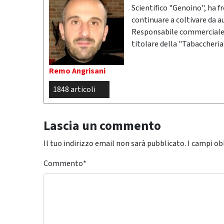
Scientifico "Genoino", ha f
continuare a coltivare da a
Responsabile commerciale n
titolare della "Tabaccheria
Remo Angrisani
1848 articoli
Lascia un commento
Il tuo indirizzo email non sarà pubblicato.
I campi ob
Commento
*