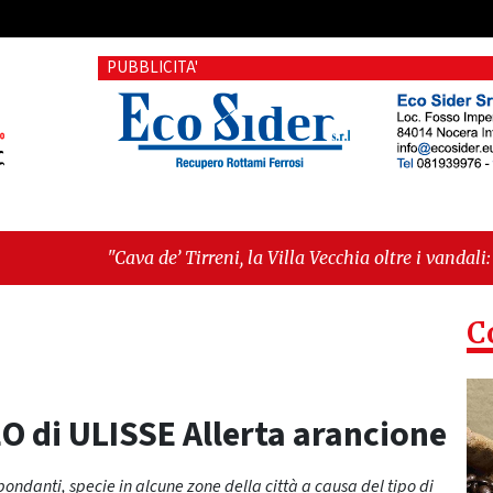
PUBBLICITA'
de’ Tirreni, la Villa Vecchia oltre i vandali: il vero nodo è il 
lanza sull'ultima seduta consiliare: “Serve chiarezza!”"
C
O di ULISSE Allerta arancione
ondanti, specie in alcune zone della città a causa del tipo di