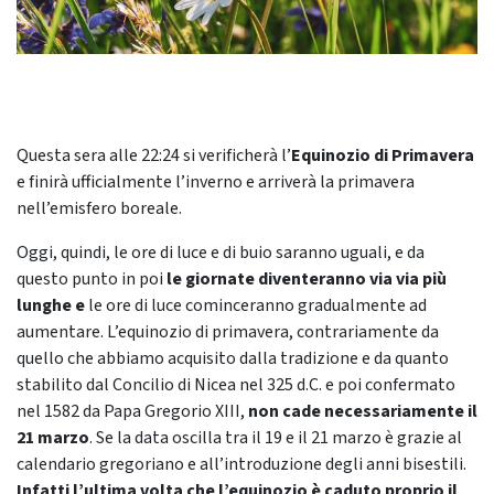
Questa sera alle 22:24 si verificherà l’
Equinozio di Primavera
e finirà ufficialmente l’inverno e arriverà la primavera
nell’emisfero boreale.
Oggi, quindi, le ore di luce e di buio saranno uguali, e da
questo punto in poi
le giornate diventeranno via via più
lunghe e
le ore di luce cominceranno gradualmente ad
aumentare. L’equinozio di primavera, contrariamente da
quello che abbiamo acquisito dalla tradizione e da quanto
stabilito dal Concilio di Nicea nel 325 d.C. e poi confermato
nel 1582 da Papa Gregorio XIII,
non cade necessariamente il
21 marzo
. Se la data oscilla tra il 19 e il 21 marzo è grazie al
calendario gregoriano e all’introduzione degli anni bisestili.
Infatti l’ultima volta che l’equinozio è caduto proprio il