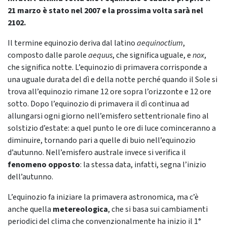
21 marzo è stato nel 2007 e la prossima volta sarà nel
2102.
Il termine equinozio deriva dal latino
aequinoctium
,
composto dalle parole
aequus
, che significa uguale, e
nox
,
che significa notte. L’equinozio di primavera corrisponde a
una uguale durata del dì e della notte perché quando il Sole si
trova all’equinozio rimane 12 ore sopra l’orizzonte e 12 ore
sotto. Dopo l’equinozio di primavera il dì continua ad
allungarsi ogni giorno nell’emisfero settentrionale fino al
solstizio d’estate: a quel punto le ore di luce cominceranno a
diminuire, tornando pari a quelle di buio nell’equinozio
d’autunno. Nell’emisfero australe invece si verifica il
fenomeno opposto
: la stessa data, infatti, segna l’inizio
dell’autunno.
L’equinozio fa iniziare la primavera astronomica, ma c’è
anche quella
metereologica
, che si basa sui cambiamenti
periodici del clima che convenzionalmente ha inizio il 1°