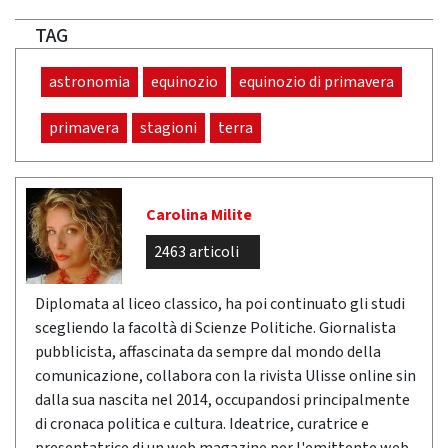
TAG
astronomia
equinozio
equinozio di primavera
primavera
stagioni
terra
Carolina Milite
2463 articoli
Diplomata al liceo classico, ha poi continuato gli studi
scegliendo la facoltà di Scienze Politiche. Giornalista
pubblicista, affascinata da sempre dal mondo della
comunicazione, collabora con la rivista Ulisse online sin
dalla sua nascita nel 2014, occupandosi principalmente
di cronaca politica e cultura. Ideatrice, curatrice e
presentatrice di un web magazine per l'emittente web