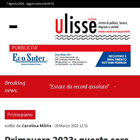
7 Agosto 2026 - aggiornato alle 09:41
PUBBLICITA'
Breaking
"Estate da record assoluto"
-
"Francesco
news:
Guccini mi insegnò che Tex Willer era
letteratura"
Primopiano
Carolina Milite
scritto da
-
20 Marzo 2023 11:51