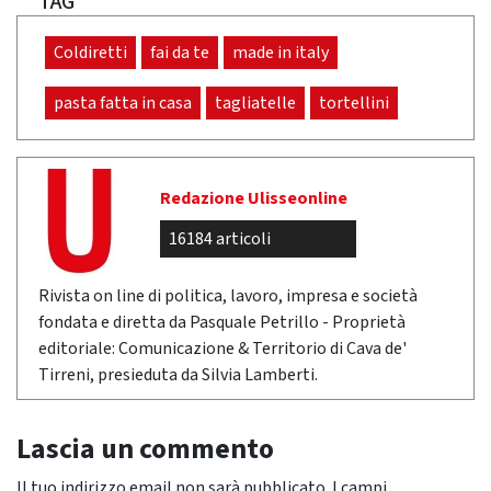
TAG
Coldiretti
fai da te
made in italy
pasta fatta in casa
tagliatelle
tortellini
Redazione Ulisseonline
16184 articoli
Rivista on line di politica, lavoro, impresa e società
fondata e diretta da Pasquale Petrillo - Proprietà
editoriale: Comunicazione & Territorio di Cava de'
Tirreni, presieduta da Silvia Lamberti.
Lascia un commento
Il tuo indirizzo email non sarà pubblicato.
I campi