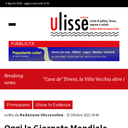
9 Agosto 2026 - aggiornato alle 13:51
PUBBLICITA'
Breaking
"Cava de’ Tirreni, la Villa Vecchia oltre i
news:
vandali: il vero nodo è il senso di comunità"
-
"Cava de’ Tirreni, La Fratellanza sull'ultima
seduta consiliare: “Serve chiarezza!”"
Primopiano
Ulisse In Evidenza
Redazione Ulisseonline
scritto da
-
25 Ottobre 2022 18:44