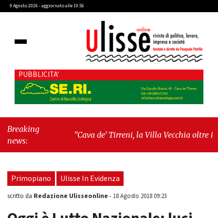
9 Agosto 2026 - aggiornato alle 10:56
PUBBLICITA'
Breaking
"Cava de’ Tirreni, la Villa Vecchia oltre i
news:
vandali: il vero nodo è il senso di comunità"
-
"Cava de’ Tirreni, La Fratellanza sull'ultima
seduta consiliare: “Serve chiarezza!”"
Primopiano
Ulisse In Evidenza
Redazione Ulisseonline
scritto da
-
18 Agosto 2018 09:23