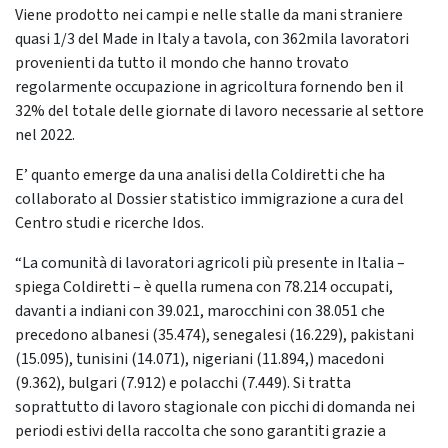
Viene prodotto nei campi e nelle stalle da mani straniere
quasi 1/3 del Made in Italy a tavola, con 362mila lavoratori
provenienti da tutto il mondo che hanno trovato
regolarmente occupazione in agricoltura fornendo ben il
32% del totale delle giornate di lavoro necessarie al settore
nel 2022.
E’ quanto emerge da una analisi della Coldiretti che ha
collaborato al Dossier statistico immigrazione a cura del
Centro studi e ricerche Idos.
“La comunità di lavoratori agricoli più presente in Italia –
spiega Coldiretti – è quella rumena con 78.214 occupati,
davanti a indiani con 39.021, marocchini con 38.051 che
precedono albanesi (35.474), senegalesi (16.229), pakistani
(15.095), tunisini (14.071), nigeriani (11.894,) macedoni
(9.362), bulgari (7.912) e polacchi (7.449). Si tratta
soprattutto di lavoro stagionale con picchi di domanda nei
periodi estivi della raccolta che sono garantiti grazie a