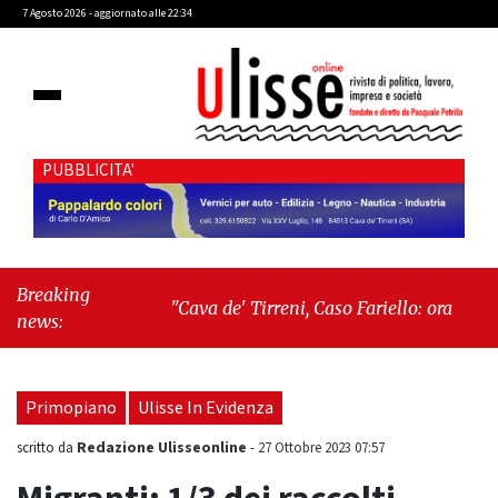
7 Agosto 2026 - aggiornato alle 22:34
PUBBLICITA'
Breaking
"Cava de' Tirreni, Caso Fariello: ora torniamo
news:
ai problemi veri"
-
"Cava de' Tirreni, quando
la burocrazia dimentica perché esiste"
Primopiano
Ulisse In Evidenza
Redazione Ulisseonline
scritto da
-
27 Ottobre 2023 07:57