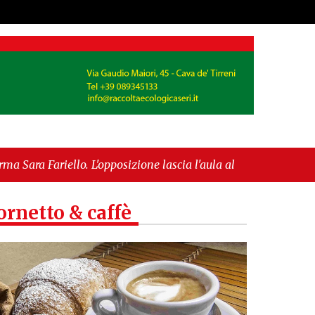
pposizione lascia l'aula al momento del voto"
-
ropea per l’IGP"
ornetto & caffè