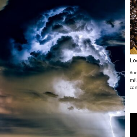
Lo
Aum
mil
con