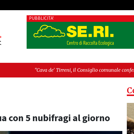
PUBBLICITA'
de' Tirreni, il Consiglio comunale conferma Sara Fariello. L'o
i sul Mare, giornata storica: la ceramica ammessa alla fase eu
C
a con 5 nubifragi al giorno