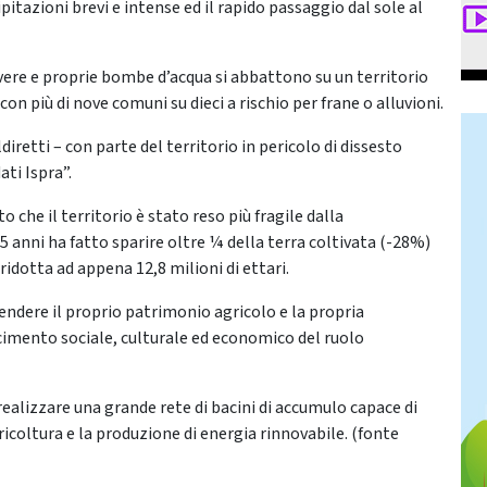
itazioni brevi e intense ed il rapido passaggio dal sole al
vere e proprie bombe d’acqua si abbattono su un territorio
on più di nove comuni su dieci a rischio per frane o alluvioni.
diretti – con parte del territorio in pericolo di dissesto
ati Ispra”.
 che il territorio è stato reso più fragile dalla
 anni ha fatto sparire oltre ¼ della terra coltivata (-28%)
è ridotta ad appena 12,8 milioni di ettari.
ifendere il proprio patrimonio agricolo e la propria
scimento sociale, culturale ed economico del ruolo
realizzare una grande rete di bacini di accumulo capace di
ricoltura e la produzione di energia rinnovabile. (fonte