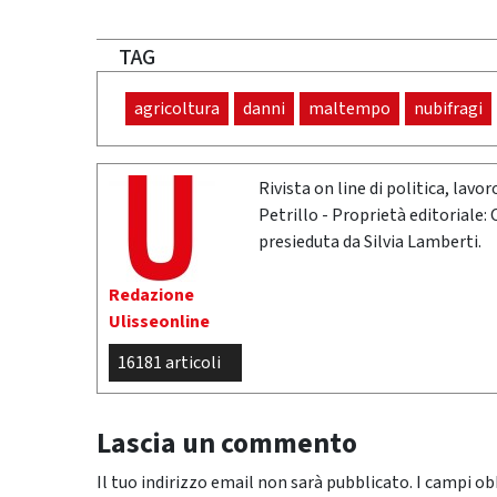
TAG
agricoltura
danni
maltempo
nubifragi
Rivista on line di politica, lav
Petrillo - Proprietà editoriale:
presieduta da Silvia Lamberti.
Redazione
Ulisseonline
16181 articoli
Lascia un commento
Il tuo indirizzo email non sarà pubblicato.
I campi ob