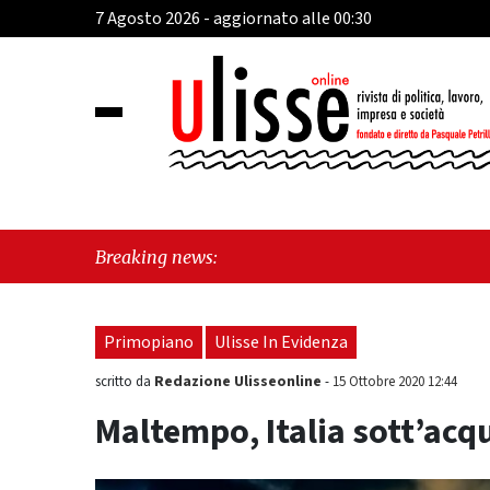
7 Agosto 2026 - aggiornato alle 00:30
"Cava 
Breaking news:
"Vietr
Primopiano
Ulisse In Evidenza
Redazione Ulisseonline
scritto da
-
15 Ottobre 2020 12:44
Maltempo, Italia sott’acqu