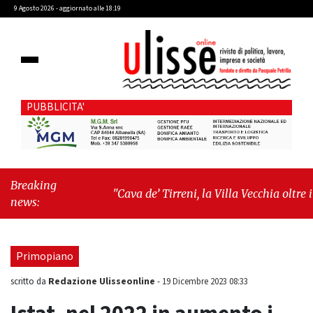
9 Agosto 2026 - aggiornato alle 18:19
PUBBLICITA'
Breaking
"Cava de’ Tirreni, la Villa Vecchia oltre i
news:
vandali: il vero nodo è il senso di comunità"
-
"Cava de’ Tirreni, La Fratellanza sull'ultima
seduta consiliare: “Serve chiarezza!”"
Primopiano
Redazione Ulisseonline
scritto da
-
19 Dicembre 2023 08:33