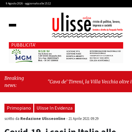
9 Agosto 2026 - aggiornato alle 15:12
PUBBLICITA'
Breaking
"Cava de’ Tirreni, la Villa Vecchia oltre i
news:
vandali: il vero nodo è il senso di comunità"
-
"Cava de’ Tirreni, La Fratellanza sull'ultima
seduta consiliare: “Serve chiarezza!”"
Primopiano
Ulisse In Evidenza
Redazione Ulisseonline
scritto da
-
21 Aprile 2021 09:29