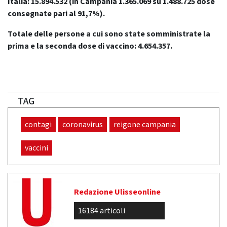
Italia: 15.894.532
(in Campania 1.365.069 su 1.488.725 dose
consegnate pari al 91,7%).
Totale delle persone a cui sono state somministrate la
prima e la seconda dose di vaccino: 4.654.357.
TAG
contagi
coronavirus
reigone campania
vaccini
Redazione Ulisseonline
16184 articoli