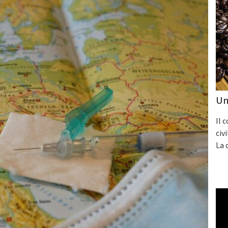
Un
Il 
civ
La 