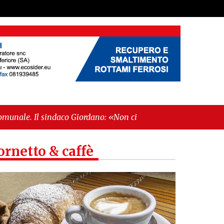
 Giordano: «Non ci fermeremo»"
-
"Italia sospesa tra
ornetto & caffè