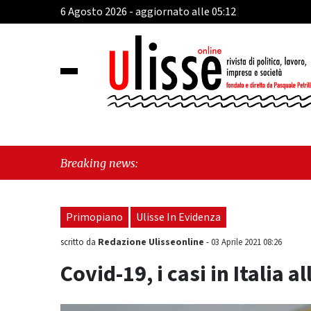
6 Agosto 2026 - aggiornato alle 05:12
"Cava de
Breaking news:
identità,
Primopiano
Ulisse In Evidenza
Redazione Ulisseonline
scritto da
-
03 Aprile 2021 08:26
Covid-19, i casi in Italia al