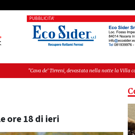
PUBBLICITA'
’ Tirreni, devastata nella notte la Villa comunale. Il sindaco
 fragilità sociali e pressioni economiche"
C
le ore 18 di ieri