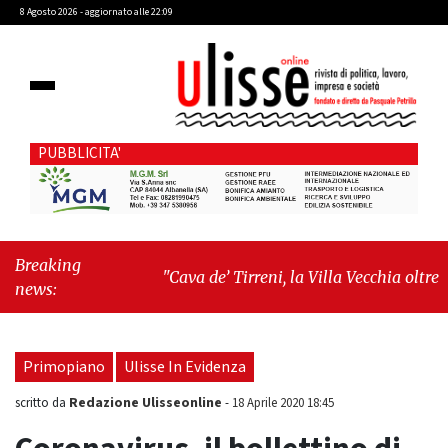
8 Agosto 2026 - aggiornato alle 22:09
PUBBLICITA'
Breaking
"Cava de’ Tirreni, la Villa Vecchia oltre i
news:
vandali: il vero nodo è il senso di comunità"
-
"Cava de’ Tirreni, La Fratellanza sull'ultima
seduta consiliare: “Serve chiarezza!”"
Primopiano
Ulisse In Evidenza
Redazione Ulisseonline
scritto da
-
18 Aprile 2020 18:45