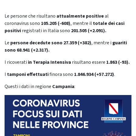
Le persone che risultano
attualmente positive
al
coronavirus sono
105.205 (-608)
, mentre il
totale dei casi
positivi
registrati in Italia sono
201.505 (+2.091).
Le
persone decedute sono 27.359 (+382)
, mentre i
guariti
sono 68.941 (+2.317).
I ricoverati
in Terapia Intensiva
risultano essere
1.863 (-93).
I
tamponi effettuati
finora sono
1.846.934 (+57.272)
.
Questi i dati in regione
Campania
: