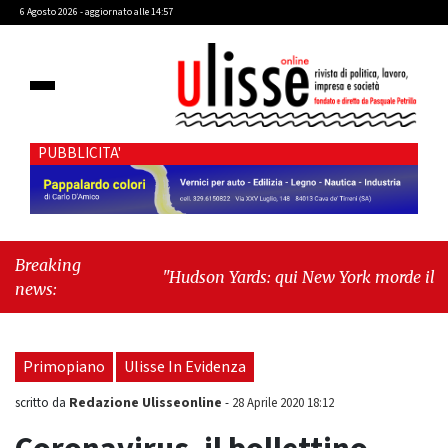
6 Agosto 2026 - aggiornato alle 14:57
PUBBLICITA'
Breaking
"Hudson Yards: qui New York morde il
news:
futuro"
-
"Quando la politica diventa
autobiografia"
Primopiano
Ulisse In Evidenza
Redazione Ulisseonline
scritto da
-
28 Aprile 2020 18:12