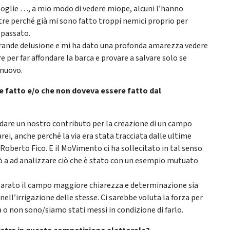
 moglie …, a mio modo di vedere miope, alcuni l’hanno
re perché già mi sono fatto troppi nemici proprio per
 passato.
rande delusione e mi ha dato una profonda amarezza vedere
per far affondare la barca e provare a salvare solo se
 nuovo.
be fatto e/o che non doveva essere fatto dal
dare un nostro contributo per la creazione di un campo
arei, anche perché la via era stata tracciata dalle ultime
 Roberto Fico. E il MoVimento ci ha sollecitato in tal senso.
rò a ad analizzare ciò che è stato con un esempio mutuato
o arato il campo maggiore chiarezza e determinazione sia
nell’irrigazione delle stesse. Ci sarebbe voluta la forza per
a o non sono/siamo stati messi in condizione di farlo.