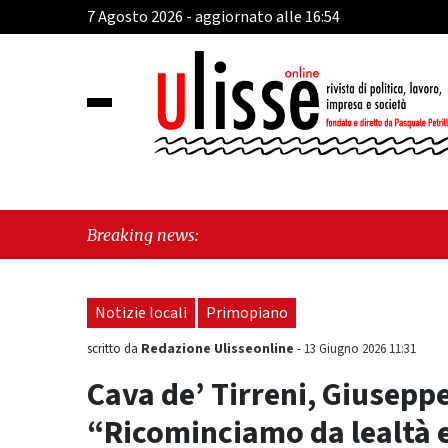
7 Agosto 2026 - aggiornato alle 16:54
"Cava de' Ti
Breaking news:
esiste"
Notizie locali
Primopiano
Redazione Ulisseonline
scritto da
-
13 Giugno 2026 11:31
Cava de’ Tirreni, Giusepp
“Ricominciamo da lealtà e