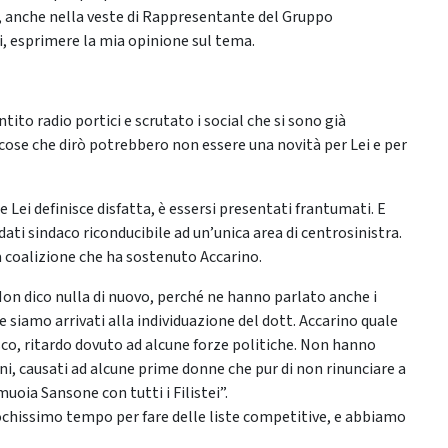
, anche nella veste di Rappresentante del Gruppo
ni, esprimere la mia opinione sul tema.
ito radio portici e scrutato i social che si sono già
ose che dirò potrebbero non essere una novità per Lei e per
 Lei definisce disfatta, è essersi presentati frantumati. E
idati sindaco riconducibile ad un’unica area di centrosinistra.
 coalizione che ha sostenuto Accarino.
on dico nulla di nuovo, perché ne hanno parlato anche i
he siamo arrivati alla individuazione del dott. Accarino quale
sco, ritardo dovuto ad alcune forze politiche. Non hanno
ni, causati ad alcune prime donne che pur di non rinunciare a
uoia Sansone con tutti i Filistei”.
ochissimo tempo per fare delle liste competitive, e abbiamo