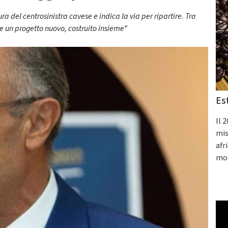
a del centrosinistra cavese e indica la via per ripartire. Tra
ve un progetto nuovo, costruito insieme”
Es
Il 
mis
afr
mos