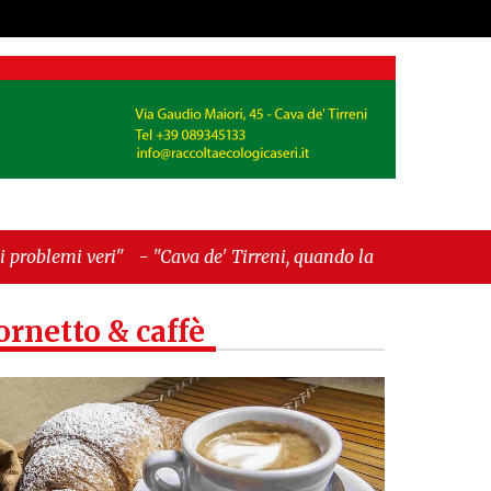
e' Tirreni, quando la burocrazia dimentica perché
ornetto & caffè