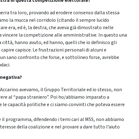
istra in questa competizione elettorale?
guerra tra loro, provando ad erodere consenso dalla stessa
amo la mucca nel corridoio (citando il sempre lucido
tare era, ed è, la destra, che aveva già dimostrato nelle
e a vincere la competizione alle amministrative. In questo una
ittà, hanno avuto, ed hanno, quelli che io definisco gli
 capire capisce. Le frustrazioni personali di alcuni e
 un sano confronto che forse, e sottolineo forse, avrebbe
daci.
 negativa?
Accarino avevamo, il Gruppo Territoriale ed io stesso, non
orrere al “papa straniero”. Poi ho/abbiamo imparato a
 le capacità politiche e ci siamo convinti che poteva essere
re il programma, difendendo i temi cari al M5S, non abbiamo
nteresse della coalizione e nel provare a dare tutto l’aiuto