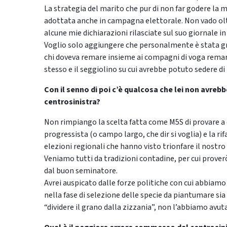
La strategia del marito che pur di non far godere la
adottata anche in campagna elettorale. Non vado olt
alcune mie dichiarazioni rilasciate sul suo giornale in
Voglio solo aggiungere che personalmente è stata g
chi doveva remare insieme ai compagni di voga remare 
stesso e il seggiolino su cui avrebbe potuto sedere di
Con il senno di poi c’è qualcosa che lei non avreb
centrosinistra?
Non rimpiango la scelta fatta come M5S di provare a 
progressista (o campo largo, che dir si voglia) e la rif
elezioni regionali che hanno visto trionfare il nostro
Veniamo tutti da tradizioni contadine, per cui prove
dal buon seminatore.
Avrei auspicato dalle forze politiche con cui abbiam
nella fase di selezione delle specie da piantumare sia 
“dividere il grano dalla zizzania”, non l’abbiamo avut