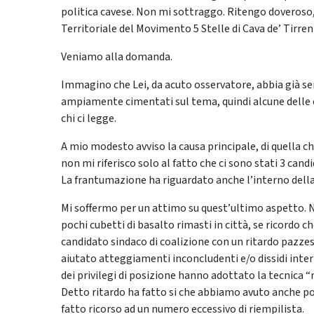
politica cavese. Non mi sottraggo. Ritengo doveroso
Territoriale del Movimento 5 Stelle di Cava de’ Tirre
Veniamo alla domanda.
Immagino che Lei, da acuto osservatore, abbia già sent
ampiamente cimentati sul tema, quindi alcune delle c
chi ci legge.
A mio modesto avviso la causa principale, di quella che
non mi riferisco solo al fatto che ci sono stati 3 cand
La frantumazione ha riguardato anche l’interno della
Mi soffermo per un attimo su quest’ultimo aspetto. N
pochi cubetti di basalto rimasti in città, se ricordo c
candidato sindaco di coalizione con un ritardo pazze
aiutato atteggiamenti inconcludenti e/o dissidi inter
dei privilegi di posizione hanno adottato la tecnica “m
Detto ritardo ha fatto si che abbiamo avuto anche p
fatto ricorso ad un numero eccessivo di riempilista.