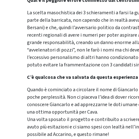
Qual è il peggiore errore commesso dal centrosin
La scelta masochistica dei 3 schieramenti a farsi la 
parte della barricata, non capendo che in realtà avev
Bersani) e che, quindi l’avversario politico da contras
recenti regionali di avere i numeri per poter aspirar
grande responsabilità, creando un danno enorme alla c
“avvelenatori di pozzi”, non le farò i nomi ma chi deve
l’eccessivo personalismo di altri hanno condizionato
potuto evitare la frammentazione con 3 candidati sin
C’è qualcosa che va salvata da questa esperienza
Quando è cominciato a circolare il nome di Giancarlo 
poche perplessità. Non ci piaceva l’idea di dover ric
conoscere Giancarlo e ad apprezzarne le doti umane e
una ottima opportunità per Cava.
Una volta sposato il progetto e contribuito a scrive
avuto più esitazioni e ci siamo spesi con lealtà nell’i
possibile ad Accarino, e questo rimane!