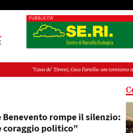
PUBBLICITA'
rreni, Caso Fariello: ora torniamo ai problemi veri"
-
"Cava d
C
e Benevento rompe il silenzio:
 coraggio politico”