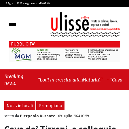
6 Agosto 2026 - aggiornato alle 09:49
PUBBLICITA'
Breaking
"Lodi in crescita alla Maturità"
-
"Cava de’
news:
Tirreni, il valore dei simboli e la responsabilità
delle azioni"
Notizie locali
Primopiano
Pierpaolo Durante
scritto da
-
09 Luglio 2024 09:59