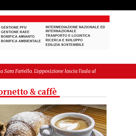
ascia l'aula al momento del voto"
-
"Vietri sul
ornetto & caffè