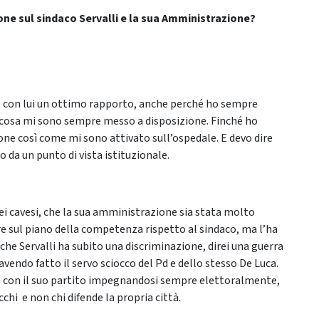
one sul sindaco Servalli e la sua Amministrazione?
o con lui un ottimo rapporto, anche perché ho sempre
alcosa mi sono sempre messo a disposizione. Finché ho
one così come mi sono attivato sull’ospedale. E devo dire
o da un punto di vista istituzionale.
ei cavesi, che la sua amministrazione sia stata molto
re sul piano della competenza rispetto al sindaco, ma l’ha
 che Servalli ha subito una discriminazione, direi una guerra
vendo fatto il servo sciocco del Pd e dello stesso De Luca.
le con il suo partito impegnandosi sempre elettoralmente,
hi e non chi difende la propria città.