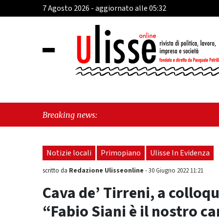
7 Agosto 2026 - aggiornato alle 05:32
"Cava de' Tirreni,
Breaking news:
Mare, giornata sto
Notizie locali
Primopiano
Ulisse In Evidenza
Redazione Ulisseonline
scritto da
-
30 Giugno 2022 11:21
Cava de’ Tirreni, a colloq
“Fabio Siani è il nostro c