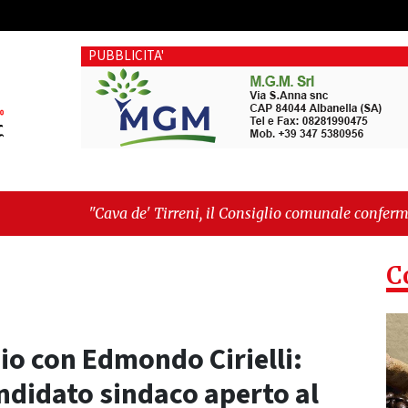
PUBBLICITA'
 il Consiglio comunale conferma Sara Fariello. L'opposizione l
rica: la ceramica ammessa alla fase europea per l’IGP"
C
uio con Edmondo Cirielli:
andidato sindaco aperto al