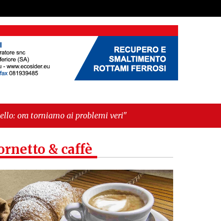
 ai problemi veri"
ornetto & caffè