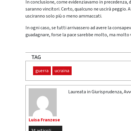
In conclusione, come evidenziavamo in precedenza, da
saranno vincitori. Certo, qualcuno ne uscirà peggio. Alt
usciranno solo più o meno ammaccati.
In ogni caso, se tutti arrivassero ad avere la consape
guadagnare, forse la pace sarebbe molto, ma molto v
TAG
guerra
ucraina
Laureata in Giurisprudenza, Av
Luisa Franzese
34 articoli