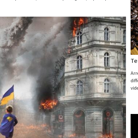
Te
Arr
dif
vid