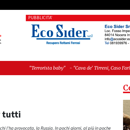
PUBBLICITA'
rorista baby"
-
"Cava de' Tirreni, Caso Fariello: ora torniamo
C
 tutti
hi l'ha provocata, la Russia. In pochi giorni, al più in poche