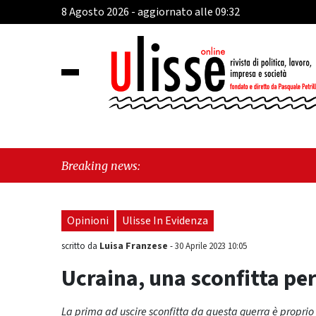
8 Agosto 2026 - aggiornato alle 09:32
"Ter
Breaking news:
Opinioni
Ulisse In Evidenza
Luisa Franzese
scritto da
-
30 Aprile 2023 10:05
Ucraina, una sconfitta per
La prima ad uscire sconfitta da questa guerra è proprio c