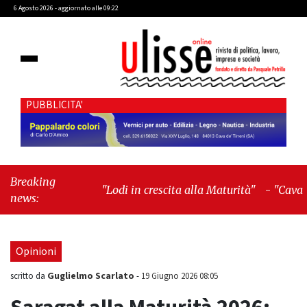
6 Agosto 2026 - aggiornato alle 09:22
PUBBLICITA'
Breaking
"Lodi in crescita alla Maturità"
-
"Cava de’
news:
Tirreni, il valore dei simboli e la responsabilità
delle azioni"
Opinioni
Guglielmo Scarlato
scritto da
-
19 Giugno 2026 08:05