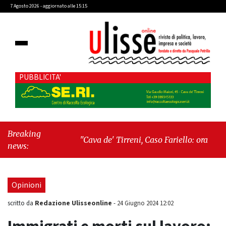
7 Agosto 2026 - aggiornato alle 15:15
PUBBLICITA'
Breaking
"Cava de' Tirreni, Caso Fariello: ora torniamo
news:
ai problemi veri"
-
"Cava de' Tirreni, quando
la burocrazia dimentica perché esiste"
Opinioni
Redazione Ulisseonline
scritto da
-
24 Giugno 2024 12:02