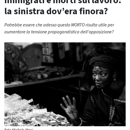
Immigrati e morti sul lavoro:
la sinistra dov’era finora?
Potrebbe essere che adesso questo MORTO risulta utile per
aumentare la tensione propagandistica dell'opposizione?