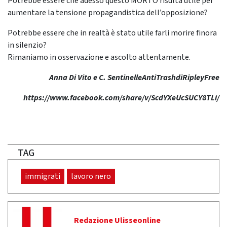
Potrebbe essere che adesso questo MORTO risulta utile per
aumentare la tensione propagandistica dell’opposizione?
Potrebbe essere che in realtà è stato utile farli morire finora
in silenzio?
Rimaniamo in osservazione e ascolto attentamente.
Anna Di Vito e C. SentinelleAntiTrashdiRipleyFree
https://www.facebook.com/share/v/ScdYXeUcSUCY8TLi/
TAG
immigrati
lavoro nero
Redazione Ulisseonline