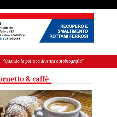
diventa autobiografia"
ornetto & caffè