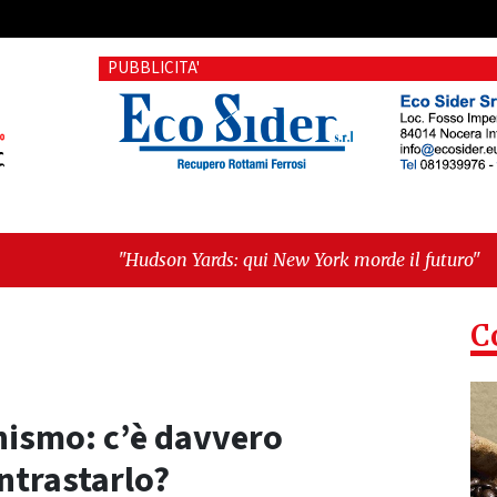
PUBBLICITA'
 Yards: qui New York morde il futuro"
-
"Quando la politica 
C
nismo: c’è davvero
ontrastarlo?