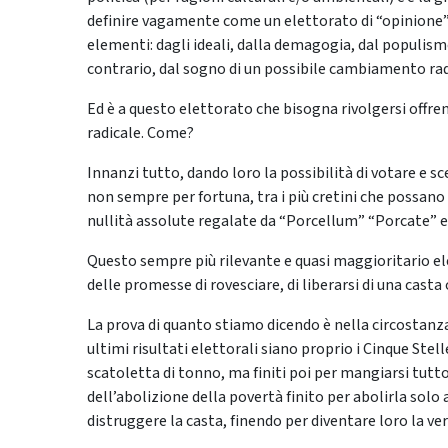
definire vagamente come un elettorato di “opinione”. 
elementi: dagli ideali, dalla demagogia, dal populismo,
contrario, dal sogno di un possibile cambiamento rad
Ed è a questo elettorato che bisogna rivolgersi off
radicale. Come?
Innanzi tutto, dando loro la possibilità di votare e 
non sempre per fortuna, tra i più cretini che possano
nullità assolute regalate da “Porcellum” “Porcate” e 
Questo sempre più rilevante e quasi maggioritario elet
delle promesse di rovesciare, di liberarsi di una casta 
La prova di quanto stiamo dicendo è nella circostanz
ultimi risultati elettorali siano proprio i Cinque Ste
scatoletta di tonno, ma finiti poi per mangiarsi tutt
dell’abolizione della povertà finito per abolirla solo
distruggere la casta, finendo per diventare loro la ve