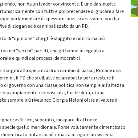
egnendo, non ha un leader convincente. È uno da sinusite
tunisticamente con tutti e poi pretendere di giocare a fare
ruppo parlamentare di spessore, anzi, scarsissimo, non ha
Vive di slogan ed è cannibalizzato da un PD.
to di “opinione” che gli è sfuggito e non torna più.
na nei “vecchi” partiti, che gli hanno insegnato a
rale e quindi dai processi democratici.
ia margini alla speranza di un cambio di passo, Rimane una
ermini, il PD che si dibatte ed arrabatta per arrestare il
to di governo con una classe politica non sempre all’altezza
ership ampiamente riconosciuta, finché dura, di una
sta sempre più rivelando Giorgia Meloni oltre al valore di
appare asfittico, superato, incapace di attrarre
o specie quello meridionale. Forse volutamente dimenticato
 dimenticato fintantoché rimarrà in vigore un sistema