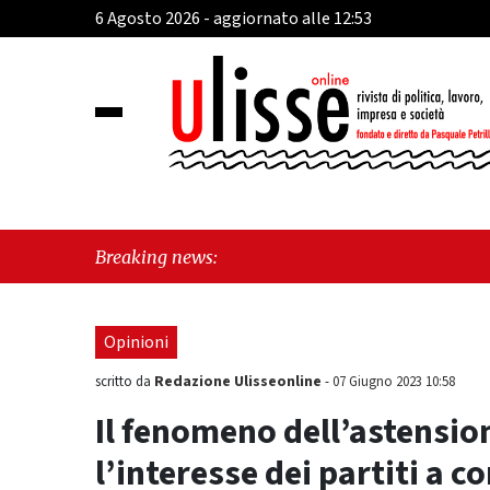
6 Agosto 2026 - aggiornato alle 12:53
"Hudson
Breaking news:
Opinioni
Redazione Ulisseonline
scritto da
-
07 Giugno 2023 10:58
Il fenomeno dell’astensio
l’interesse dei partiti a c