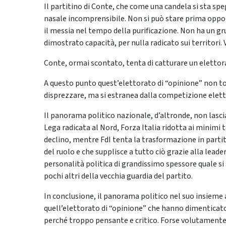
Il partitino di Conte, che come una candela si sta sp
nasale incomprensibile. Non si può stare prima oppor
il messia nel tempo della purificazione. Non ha un g
dimostrato capacità, per nulla radicato sui territori. 
Conte, ormai scontato, tenta di catturare un elettora
A questo punto quest’elettorato di “opinione” non tor
disprezzare, ma si estranea dalla competizione eletto
Il panorama politico nazionale, d’altronde, non lasc
Lega radicata al Nord, Forza Italia ridotta ai minimi t
declino, mentre FdI tenta la trasformazione in parti
del ruolo e che supplisce a tutto ciò grazie alla lead
personalità politica di grandissimo spessore quale si 
pochi altri della vecchia guardia del partito.
In conclusione, il panorama politico nel suo insieme 
quell’elettorato di “opinione” che hanno dimenticat
perché troppo pensante e critico. Forse volutamente