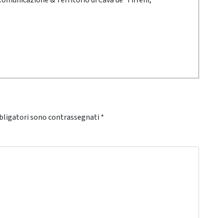
 Comunicazione & Territorio di Cava de' Tirreni,
bligatori sono contrassegnati
*