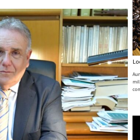
Lo
Aum
mil
con