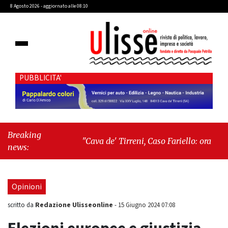
8 Agosto 2026 - aggiornato alle 08:10
PUBBLICITA'
Breaking
"Cava de' Tirreni, Caso Fariello: ora torniamo
news:
ai problemi veri"
-
"Cava de' Tirreni, quando
la burocrazia dimentica perché esiste"
Opinioni
Redazione Ulisseonline
scritto da
-
15 Giugno 2024 07:08