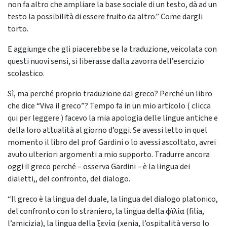
non fa altro che ampliare la base sociale di un testo, dà ad un
testo la possibilità di essere fruito da altro.” Come dargli
torto.
E aggiunge che gli piacerebbe se la traduzione, veicolata con
questi nuovi sensi, si liberasse dalla zavorra dell’esercizio
scolastico.
Sì, ma perché proprio traduzione dal greco? Perché un libro
che dice “Viva il greco”? Tempo fa in un mio articolo (
clicca
qui per leggere )
facevo la mia apologia delle lingue antiche e
della loro attualità al giorno d’oggi. Se avessi letto in quel
momento il libro del prof. Gardini o lo avessi ascoltato, avrei
avuto ulteriori argomenti a mio supporto. Tradurre ancora
oggi il greco perché – osserva Gardini – è la lingua dei
dialetti,, del confronto, del dialogo.
“Il greco è la lingua del duale, la lingua del dialogo platonico,
del confronto con lo straniero, la lingua della φϊλία (filia,
l’amicizia), la lingua della ξενία (xenia, l’ospitalità verso lo