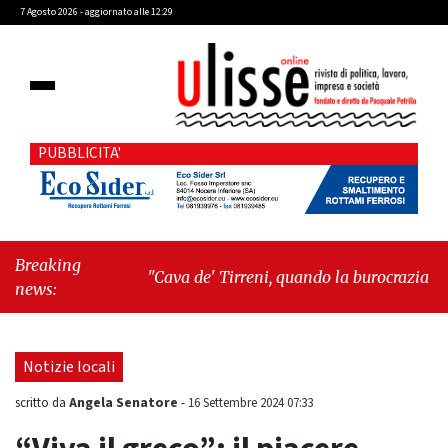
7 Agosto 2026 - aggiornato alle 12:29
PUBBLICITA'
Breaking
"Cava de' Tirreni, quando la burocrazia
news:
dimentica perché esiste"
-
"Oggi New York mi
ha rubato il cuore. Ancora"
Notizie locali
Angela Senatore
scritto da
-
16 Settembre 2024 07:33