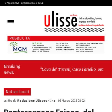
8 Agosto 2026 - aggiornato alle 08:51
PUBBLICITA'
Breaking
"Cava de' Tirreni, Caso Fariello: ora torniamo
news:
ai problemi veri"
-
"Cava de' Tirreni, quando
la burocrazia dimentica perché esiste"
Notizie locali
Redazione Ulisseonline
scritto da
-
09 Marzo 2019 08:02