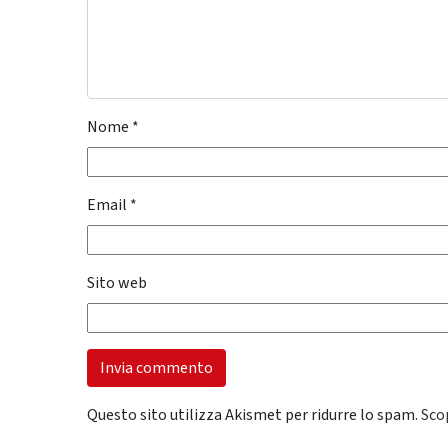
Nome
*
Email
*
Sito web
Questo sito utilizza Akismet per ridurre lo spam.
Sco