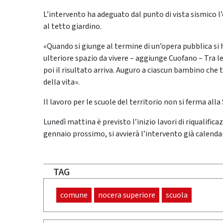
L’intervento ha adeguato dal punto di vista sismico l’e
al tetto giardino.
«Quando si giunge al termine di un’opera pubblica si 
ulteriore spazio da vivere – aggiunge Cuofano – Tra l
poi il risultato arriva. Auguro a ciascun bambino che t
della vita».
Il lavoro per le scuole del territorio non si ferma all
Lunedì mattina è previsto l’inizio lavori di riqualifica
gennaio prossimo, si avvierà l’intervento già calendar
TAG
comune
nocera superiore
scuola