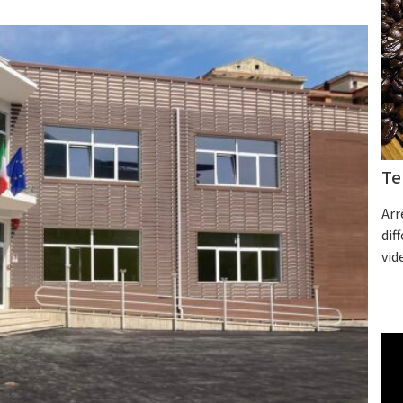
Te
Arr
dif
vid