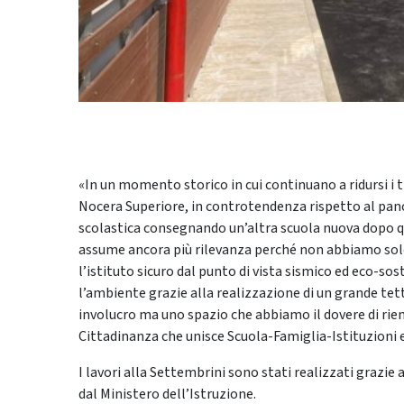
«In un momento storico in cui continuano a ridursi i 
Nocera Superiore, in controtendenza rispetto al pano
scolastica consegnando un’altra scuola nuova dopo qu
assume ancora più rilevanza perché non abbiamo sol
l’istituto sicuro dal punto di vista sismico ed eco-sos
l’ambiente grazie alla realizzazione di un grande t
involucro ma uno spazio che abbiamo il dovere di riem
Cittadinanza che unisce Scuola-Famiglia-Istituzioni e 
I lavori alla Settembrini sono stati realizzati grazie 
dal Ministero dell’Istruzione.