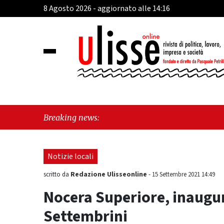
8 Agosto 2026 - aggiornato alle 14:16
"Cava d
Breaking news:
sull'ul
Notizie locali
Redazione Ulisseonline
scritto da
-
15 Settembre 2021 14:49
Nocera Superiore, inaugur
Settembrini