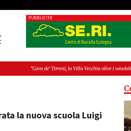
PUBBLICITA'
e’ Tirreni, la Villa Vecchia oltre i vandali: il vero nodo è il s
tima seduta consiliare: “Serve chiarezza!”"
C
ata la nuova scuola Luigi