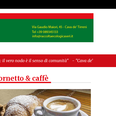
enso di comunità"
-
"Cava de’ Tirreni, La Fratellanza
ornetto & caffè