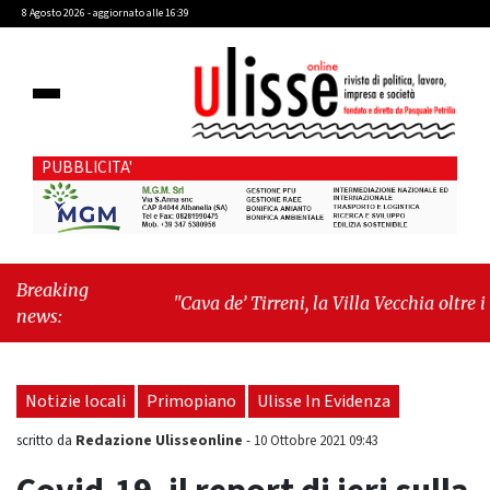
8 Agosto 2026 - aggiornato alle 16:39
PUBBLICITA'
Breaking
"Cava de’ Tirreni, la Villa Vecchia oltre i
news:
vandali: il vero nodo è il senso di comunità"
-
"Cava de’ Tirreni, La Fratellanza sull'ultima
seduta consiliare: “Serve chiarezza!”"
Notizie locali
Primopiano
Ulisse In Evidenza
Redazione Ulisseonline
scritto da
-
10 Ottobre 2021 09:43