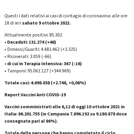
Questi i dati relativi ai casi di contagio di coronavirus alle ore
18 di ieri
sabato 9 ottobre
2021.
Attualmente positivi: 85.302
• Deceduti: 131.274 (+46)
• Dimessi/Guariti: 4.481.462 (+3.325)
• Ricoverati: 3.059 (-66)
• di cui in Terapia Intensiva: 367 (-16)
• Tamponi: 95.061.127 (+344.969)
Totale casi: 4.698.038 (+2.748, +0,06%)
Report Vaccini Anti COVID-19
Vaccini somministrati alle 6,12 di oggi 10 ottobre 2021 in
Italia: 86.201.755
(in Campania 7.896.192 su 9.180.878 dose
consegnate pari al 86%).
Totale delle persone che hanno completato il ciclo