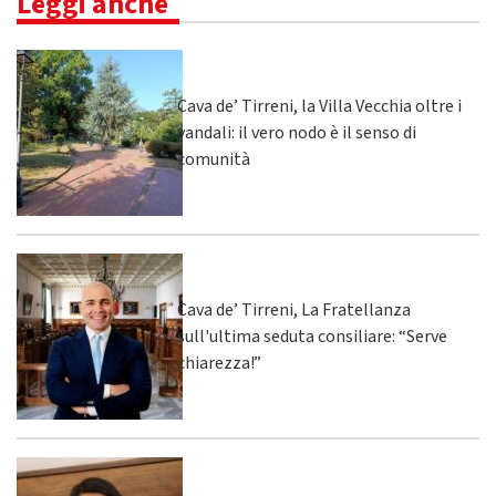
Leggi anche
Cava de’ Tirreni, la Villa Vecchia oltre i
vandali: il vero nodo è il senso di
comunità
Cava de’ Tirreni, La Fratellanza
sull'ultima seduta consiliare: “Serve
chiarezza!”