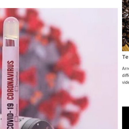
Te
Arr
dif
vid