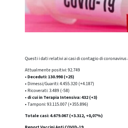
Questi i dati relativi ai casi di contagio di coronavirus 
Attualmente positivi: 92.749
• Deceduti: 130.998 (+25)
• Dimessi/Guariti: 4.455.320 (+4.187)
• Ricoverati: 3.489 (-58)
• di cui in Terapia Intensiva: 432 (+3)
• Tamponi: 93.115.007 (+355.896)
Totale casi: 4.679.067 (+3.312, +0,07%)
Report Vaccini Anti COVID-19