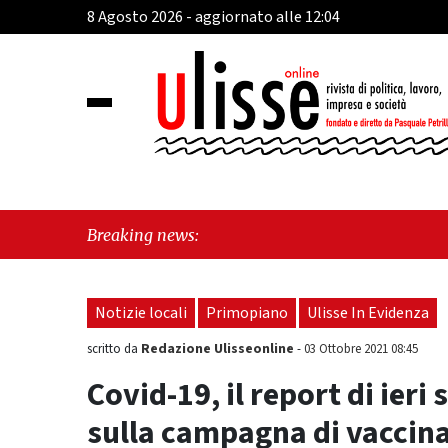
8 Agosto 2026 - aggiornato alle 12:04
"Cava de
Breaking news:
sull'ult
Notizie locali
Primopiano
Ulisse In Evidenza
Redazione Ulisseonline
scritto da
-
03 Ottobre 2021 08:45
Covid-19, il report di ieri
sulla campagna di vaccin