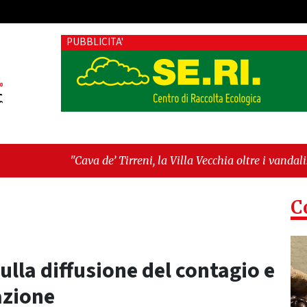
PUBBLICITA'
’ Tirreni, la Villa Vecchia oltre i vandali: il vero nodo è il se
ima seduta consiliare: “Serve chiarezza!”"
C
 sulla diffusione del contagio e
azione