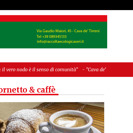
nso di comunità"
-
"Cava de’ Tirreni, La Fratellanza
ornetto & caffè