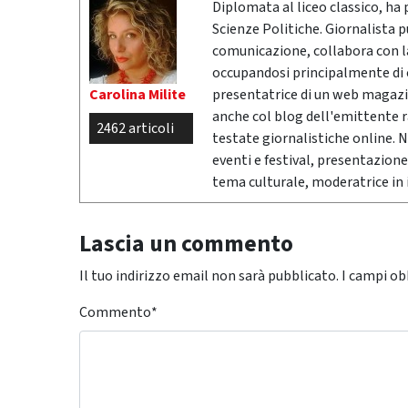
Diplomata al liceo classico, ha 
Scienze Politiche. Giornalista 
comunicazione, collabora con la 
occupandosi principalmente di cr
Carolina Milite
presentatrice di un web magazi
anche col blog dell'emittente 
2462 articoli
testate giornalistiche online. 
eventi e festival, presentazione
tema culturale, moderatrice in i
Lascia un commento
Il tuo indirizzo email non sarà pubblicato.
I campi ob
Commento
*