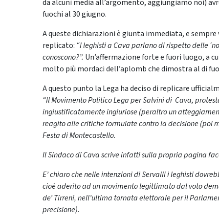
da alcuni media all’argomento, aggiungiamo noi) avre
fuochi al 30 giugno.
A queste dichiarazioni è giunta immediata, e sempre via
replicato:
“I leghisti a Cava parlano di rispetto delle ‘no
conoscono?”.
Un’affermazione forte e fuori luogo, a cui
molto più mordaci dell’aplomb che dimostra al di fuor
A questo punto la Lega ha deciso di replicare uffici
“Il Movimento Politico Lega per Salvini di Cava, protes
ingiustificatamente ingiuriose (peraltro un atteggiamento
reagito alle critiche formulate contro la decisione (poi 
Festa di Montecastello.
Il Sindaco di Cava scrive infatti sulla propria pagina fa
E’ chiaro che nelle intenzioni di Servalli i leghisti dov
cioè aderito ad un movimento legittimato dal voto demo
de’ Tirreni, nell’ultima tornata elettorale per il Parlam
precisione).