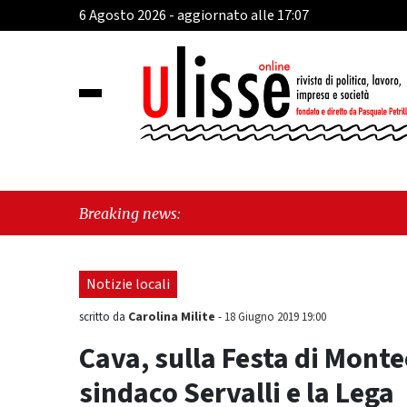
6 Agosto 2026 - aggiornato alle 17:07
"Vietri
Breaking news:
morde i
Notizie locali
Carolina Milite
scritto da
-
18 Giugno 2019 19:00
Cava, sulla Festa di Montec
sindaco Servalli e la Lega