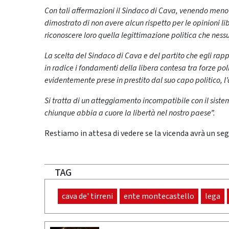
Con tali affermazioni il Sindaco di Cava, venendo meno ai
dimostrato di non avere alcun rispetto per le opinioni l
riconoscere loro quella legittimazione politica che ness
La scelta del Sindaco di Cava e del partito che egli ra
in radice i fondamenti della libera contesa tra forze pol
evidentemente prese in prestito dal suo capo politico,
Si tratta di un atteggiamento incompatibile con il sis
chiunque abbia a cuore la libertà nel nostro paese”.
Restiamo in attesa di vedere se la vicenda avrà un segu
TAG
cava de' tirreni
ente montecastello
lega