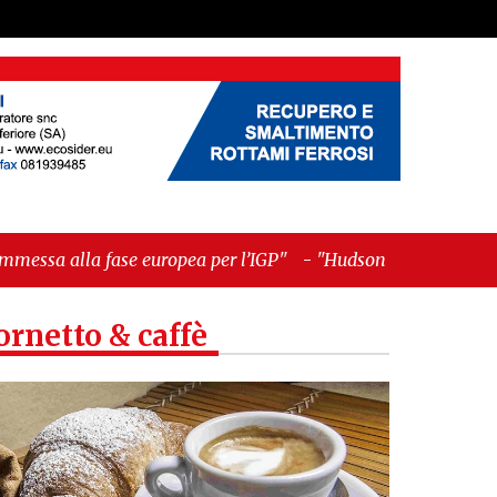
opea per l’IGP"
-
"Hudson Yards: qui New York
ornetto & caffè