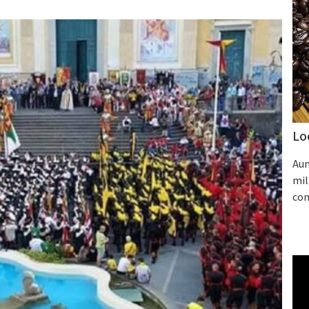
Lo
Aum
mil
con