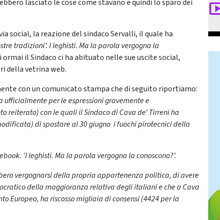
bbero lasciato le cose come stavano e quindi lo sparo dei
 social, la reazione del sindaco Servalli, il quale ha
stre tradizioni’. I leghisti. Ma la parola vergogna la
 ormai il Sindaco ci ha abituato nelle sue uscite social,
i della vetrina web.
almente con un comunicato stampa che di seguito riportiamo:
ta ufficialmente per le espressioni gravemente e
 reiterato) con le quali il Sindaco di Cava de’ Tirreni ha
modificata) di spostare al 30 giugno i fuochi pirotecnici della
cebook. ‘I leghisti. Ma la parola vergogna la conoscono?’.
rebbero vergognarsi della propria appartenenza politica, di avere
cratico della maggioranza relativa degli italiani e che a Cava
ento Europeo, ha riscosso migliaia di consensi (4424 per la