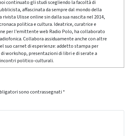
poi continuato gli studi scegliendo la facoltà di
pubblicista, affascinata da sempre dal mondo della
rivista Ulisse online sin dalla sua nascita nel 2014,
onaca politica e cultura. Ideatrice, curatrice e
ne per l'emittente web Radio Polo, ha collaborato
radiofonica. Collabora assiduamente anche con altre
Nel suo carnet di esperienze: addetto stampa per
 di workshop, presentazioni di libri e di serate a
ncontri politico-culturali.
bligatori sono contrassegnati
*