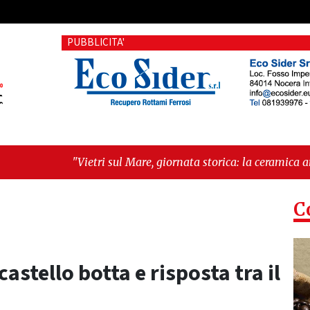
PUBBLICITA'
 sul Mare, giornata storica: la ceramica ammessa alla fase eur
l futuro"
C
astello botta e risposta tra il