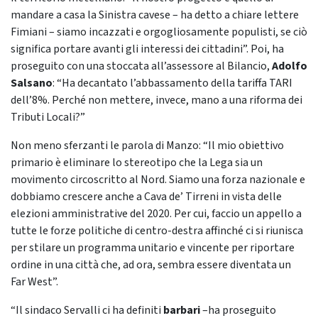
mandare a casa la Sinistra cavese – ha detto a chiare lettere
Fimiani – siamo incazzati e orgogliosamente populisti, se ciò
significa portare avanti gli interessi dei cittadini”. Poi, ha
proseguito con una stoccata all’assessore al Bilancio,
Adolfo
Salsano
: “Ha decantato l’abbassamento della tariffa TARI
dell’8%. Perché non mettere, invece, mano a una riforma dei
Tributi Locali?”
Non meno sferzanti le parola di Manzo: “Il mio obiettivo
primario è eliminare lo stereotipo che la Lega sia un
movimento circoscritto al Nord. Siamo una forza nazionale e
dobbiamo crescere anche a Cava de’ Tirreni in vista delle
elezioni amministrative del 2020. Per cui, faccio un appello a
tutte le forze politiche di centro-destra affinché ci si riunisca
per stilare un programma unitario e vincente per riportare
ordine in una città che, ad ora, sembra essere diventata un
Far West”.
“Il sindaco Servalli ci ha definiti
barbari
–ha proseguito