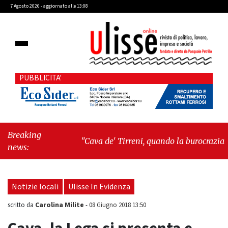
7 Agosto 2026 - aggiornato alle 13:08
PUBBLICITA'
Breaking
"Cava de' Tirreni, quando la burocrazia
news:
dimentica perché esiste"
-
"Oggi New York
mi ha rubato il cuore. Ancora"
Notizie locali
Ulisse In Evidenza
Carolina Milite
scritto da
-
08 Giugno 2018 13:50