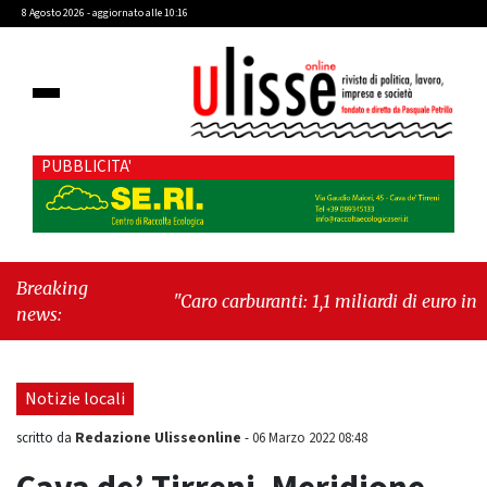
8 Agosto 2026 - aggiornato alle 10:16
PUBBLICITA'
Breaking
"Caro carburanti: 1,1 miliardi di euro in più al
news:
mese"
-
"Francesco Guccini, la voce di un
Paese intero"
Notizie locali
Redazione Ulisseonline
scritto da
-
06 Marzo 2022 08:48