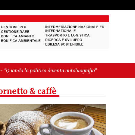
a diventa autobiografia"
ornetto & caffè