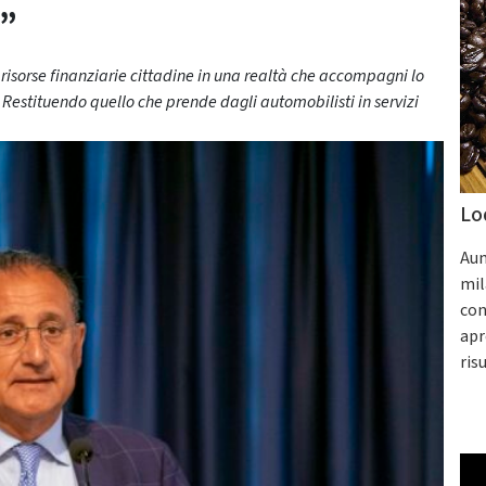
a”
risorse finanziarie cittadine in una realtà che accompagni lo
 Restituendo quello che prende dagli automobilisti in servizi
Lo
Aum
mil
con
apr
ris