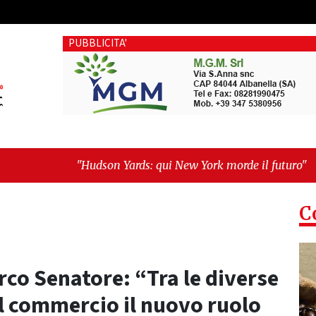
PUBBLICITA'
on Yards: qui New York morde il futuro"
-
"Quando la politic
C
arco Senatore: “Tra le diverse
el commercio il nuovo ruolo