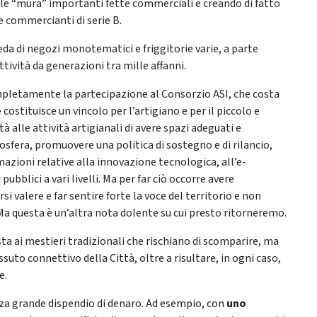
dalle “mura” importanti fette commerciali e creando di fatto
e commercianti di serie B.
eda di negozi monotematici e friggitorie varie, a parte
ttività da generazioni tra mille affanni.
ompletamente la partecipazione al Consorzio ASI, che costa
 costituisce un vincolo per l’artigiano e per il piccolo e
 alle attività artigianali di avere spazi adeguati e
osfera, promuovere una politica di sostegno e di rilancio,
azioni relative alla innovazione tecnologica, all’e-
ubblici a vari livelli. Ma per far ciò occorre avere
i valere e far sentire forte la voce del territorio e non
. Ma questa è un’altra nota dolente su cui presto ritorneremo.
ta ai mestieri tradizionali che rischiano di scomparire, ma
uto connettivo della Città, oltre a risultare, in ogni caso,
e.
nza grande dispendio di denaro. Ad esempio, con
uno