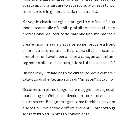
questa app, di allargare lo sguardo su altri aspetti p
commercio e in generale della nostra città.
Ma voglio chiarire meglio il progetto e le finalità di
modo, scaricabile e fruibile gratuitamente da chi ne v
professionali del territorio, sarebbe uno strumento 
Creare insomma una piattaforma per provare a fronte
differenza di comprare nella propria città… e scusate 
prenotare un tavolo per andare a cena, un appuntame
cagnolino alla toilettatura, allora tutto diventa più
Un enorme, virtuale negozio cittadino, dove cercare pr
catalogo di offerte, una sorta di “Amazon” cittadino.
Occorrerà, in primo luogo, dare maggior sostegno all’
marketing sul Web, intendendo promozioni via e-mail
di ricerca ecc. Bisognerà agire come farebbe un’azien
o servizio. L’obiettivo è offrire ai clienti il prodott
soprattutto ad un prezzo conveniente.