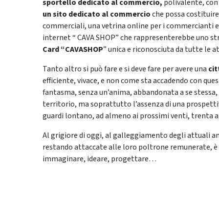
sportello dedicato al commercio,
polivalente, con
un sito dedicato al commercio
che possa costituire
commerciali, una vetrina online per i commercianti e 
internet “ CAVA SHOP” che rappresenterebbe uno str
Card “CAVASHOP
” unica e riconosciuta da tutte le a
Tanto altro si può fare e si deve fare per avere una
ci
efficiente, vivace, e non come sta accadendo con que
fantasma, senza un’anima, abbandonata a se stessa, do
territorio, ma soprattutto l’assenza di una prospettiva
guardi lontano, ad almeno ai prossimi venti, trenta a
Al grigiore di oggi, al galleggiamento degli attuali
restando attaccate alle loro poltrone remunerate, è
immaginare, ideare, progettare…