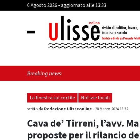
6 Agosto 2026 - aggiornato alle 13:33
"Huds
Breaking news:
La finestra sul cortile
Notizie locali
Redazione Ulisseonline
scritto da
-
28 Marzo 2024 13:32
Cava de’ Tirreni, l’avv. M
proposte per il rilancio d