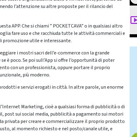
onendo l’attenzione su altre proposte per il rilancio del
 questa APP. Che si chiami ” POCKETCAVA” o in qualsiasi altro
oglia fare uso e che racchiuda tutte le attività commerciali e
di promozione utile e interessante.
ggiare i mostri sacri dell’e-commerce con la grande
se è poco. Se poi sull’App si offre l’opportunità di poter
nto con un professionista, oppure portare il proprio
 funzionale, più moderno.
odotti e servizi erogati in città. In altre parole, un enorme
Internet Marketing, cioè a qualsiasi forma di pubblicità o di
, post sui social media, pubblicità a pagamento sui motori
da privata per creare e commercializzare il proprio prodotto
o giusto, al momento richiesto e nel posto/canale utile, e