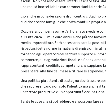
esclusi. Non possono essere, infatti, lasciate fuori 
una realtà inaccettabile con commercianti di serie A 
Ciò anche in considerazione di un centro cittadino pr
qualche storica famiglia che porta avanti la propria a
Occorrerà, poi, per favorire l’artigianato rivedere c
all’Ente circa 83 mila euro annui e che più che favorire
medio imprenditore. Sarà necessario dare la possibilità
rispettosi delle norme in materia di emissioni in atm
fornendo agli operatori del settore supporto e inform
commerce, alle agevolazioni fiscali e a finanziamenti p
rappresentanti credibili, competenti che sappiano fars
presentarsi alla fine del mese a ritirare lo stipendio
Una politica più attenta di sostegno dovrà essere pos
che rappresentano non solo l’identità ma anche il tess
un fattore produttivo e un’opportunità occupazional
Tante le cose che si potrebbero e si possono fare se