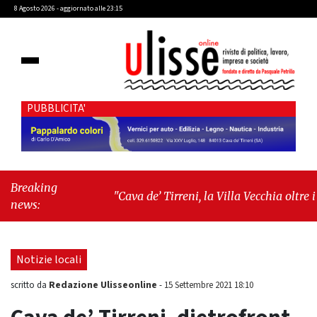
8 Agosto 2026 - aggiornato alle 23:15
PUBBLICITA'
Breaking
"Cava de’ Tirreni, la Villa Vecchia oltre i
news:
vandali: il vero nodo è il senso di comunità"
-
"Cava de’ Tirreni, La Fratellanza sull'ultima
seduta consiliare: “Serve chiarezza!”"
Notizie locali
Redazione Ulisseonline
scritto da
-
15 Settembre 2021 18:10