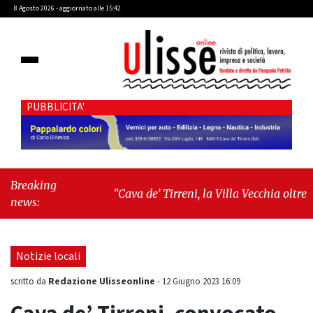
8 Agosto 2026 - aggiornato alle 15:42
PUBBLICITA'
Breaking
"Cava de’ Tirreni, la Villa Vecchia oltre i
news:
vandali: il vero nodo è il senso di comunità"
-
"Cava de’ Tirreni, La Fratellanza sull'ultima
seduta consiliare: “Serve chiarezza!”"
Notizie locali
Redazione Ulisseonline
scritto da
-
12 Giugno 2023 16:09