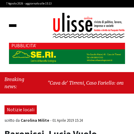
7 Agosto 2026 - aggiornato alle 15:13
PUBBLICITA'
Breaking
"Cava de' Tirreni, Caso Fariello: ora torniamo
news:
ai problemi veri"
-
"Cava de' Tirreni, quando
la burocrazia dimentica perché esiste"
Notizie locali
Carolina Milite
scritto da
-
01 Aprile 2019 15:24