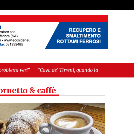
a de' Tirreni, quando la burocrazia dimentica
ornetto & caffè