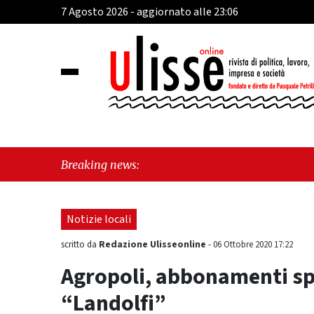
7 Agosto 2026 - aggiornato alle 23:06
"Cava de
Breaking news:
perché e
Notizie locali
Redazione Ulisseonline
scritto da
-
06 Ottobre 2020 17:22
Agropoli, abbonamenti spe
“Landolfi”