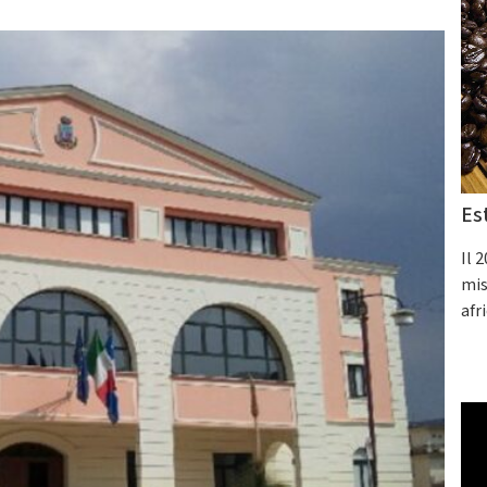
Es
Il 
mis
afr