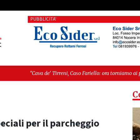
PUBBLICITA'
' Tirreni, Caso Fariello: ora torniamo ai problemi veri"
-
"Cav
siste"
C
ciali per il parcheggio