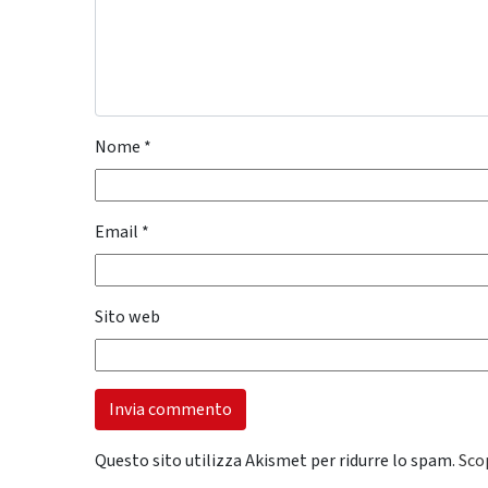
Nome
*
Email
*
Sito web
Questo sito utilizza Akismet per ridurre lo spam.
Sco