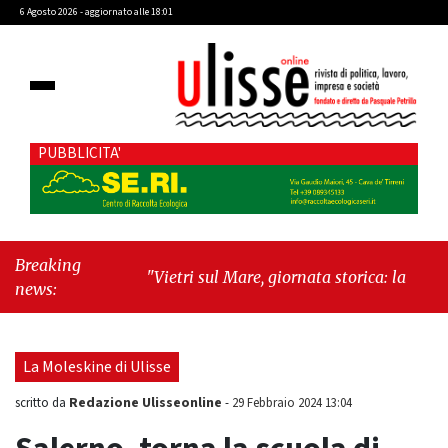
6 Agosto 2026 - aggiornato alle 18:01
PUBBLICITA'
Breaking
"Vietri sul Mare, giornata storica: la ceramica
news:
ammessa alla fase europea per l’IGP"
-
"Hudson Yards: qui New York morde il futuro"
La Moleskine di Ulisse
Redazione Ulisseonline
scritto da
-
29 Febbraio 2024 13:04