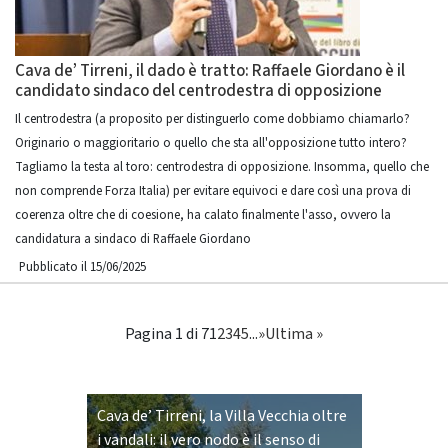
Cava de’ Tirreni, il dado è tratto: Raffaele Giordano è il
candidato sindaco del centrodestra di opposizione
Il centrodestra (a proposito per distinguerlo come dobbiamo chiamarlo?
Originario o maggioritario o quello che sta all'opposizione tutto intero?
Tagliamo la testa al toro: centrodestra di opposizione. Insomma, quello che
non comprende Forza Italia) per evitare equivoci e dare così una prova di
coerenza oltre che di coesione, ha calato finalmente l'asso, ovvero la
candidatura a sindaco di Raffaele Giordano
Pubblicato il 15/06/2025
Pagina 1 di 7
1
2
3
4
5
...
»
Ultima »
Cava de’ Tirreni, la Villa Vecchia oltre
i vandali: il vero nodo è il senso di