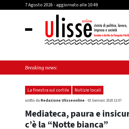
7 Agosto 2026 - aggiornato alle 10:49
"Oggi N
Breaking news:
approvat
La finestra sul cortile
Notizie locali
Redazione Ulisseonline
scritto da
-
03 Gennaio 2020 13:07
Mediateca, paura e insicu
c’è la “Notte bianca”