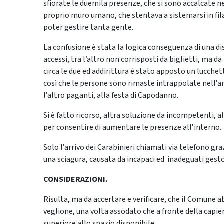
sfiorate le duemila presenze, che si sono accalcate 
proprio muro umano, che stentava a sistemarsi in fila
poter gestire tanta gente.
La confusione è stata la logica conseguenza di una d
accessi, tra l’altro non corrisposti da biglietti, ma da
circa le due ed addirittura è stato apposto un lucchett
così che le persone sono rimaste intrappolate nell’an
l’altro paganti, alla festa di Capodanno.
Si è fatto ricorso, altra soluzione da incompetenti, al
per consentire di aumentare le presenze all’interno.
Solo l’arrivo dei Carabinieri chiamati via telefono graz
una sciagura, causata da incapaci ed inadeguati gest
CONSIDERAZIONI.
Risulta, ma da accertare e verificare, che il Comune abb
veglione, una volta assodato che a fronte della capie
superiore allo spazio disponibile.