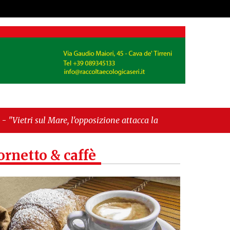
'opposizione attacca la maggioranza: «Delibere
ti»"
ornetto & caffè