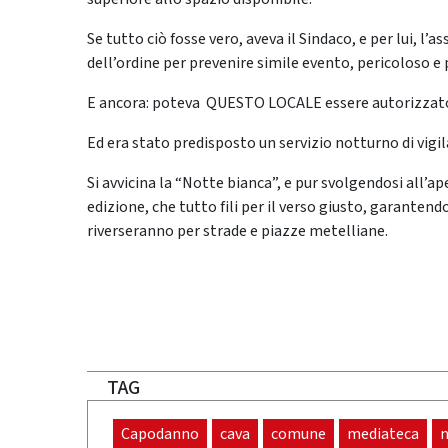
Se tutto ciò fosse vero, aveva il Sindaco, e per lui, l’
dell’ordine per prevenire simile evento, pericoloso e
E ancora: poteva QUESTO LOCALE essere autorizzato
Ed era stato predisposto un servizio notturno di vigi
Si avvicina la “Notte bianca”, e pur svolgendosi all’
edizione, che tutto fili per il verso giusto, garantendo
riverseranno per strade e piazze metelliane.
TAG
Capodanno
cava
comune
mediateca
n