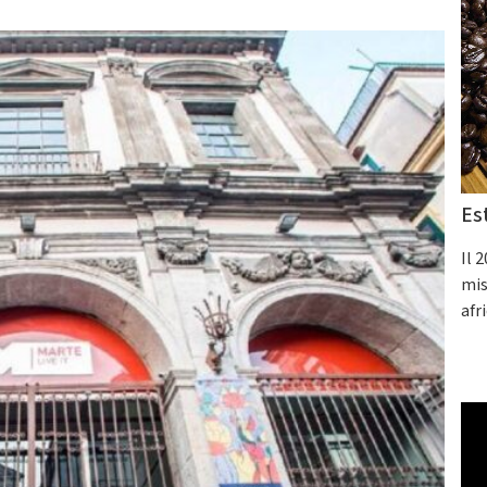
Es
Il 
mis
afr