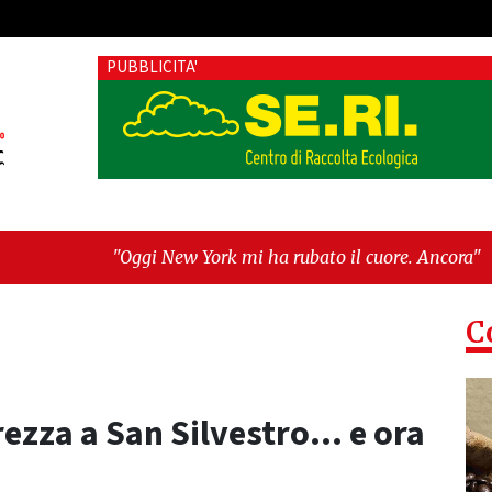
PUBBLICITA'
ew York mi ha rubato il cuore. Ancora"
-
"Vietri sul Mare, l
e al buio e Tari con dati errati. Ora esposto alla Corte dei Con
C
rezza a San Silvestro… e ora