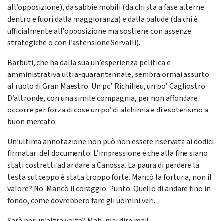
all’opposizione), da sabbie mobili (da chi sta a fase alterne
dentro e fuori dalla maggioranza) e dalla palude (da chi è
ufficialmente all’opposizione ma sostiene con assenze
strategiche o con l’astensione Servalli).
Barbuti, che ha dalla sua un’esperienza politica e
amministrativa ultra-quarantennale, sembra ormai assurto
al ruolo di Gran Maestro. Un po’ Richilieu, un po’ Cagliostro.
D’altronde, con una simile compagnia, per non affondare
occorre per forza di cose un po’ di alchimia e di esoterismo a
buon mercato.
Un’ultima annotazione non può non essere riservata ai dodici
firmatari del documento. L’impressione è che alla fine siano
stati costretti ad andare a Canossa. La paura di perdere la
testa sul ceppo è stata troppo forte. Mancò la fortuna, non il
valore? No. Mancò il coraggio. Punto. Quello di andare fino in
fondo, come dovrebbero fare gli uomini veri.
Sarà per un’altra volta? Mah, mai dire mai!