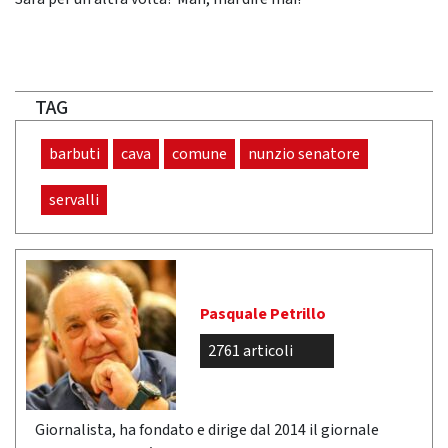
TAG
barbuti
cava
comune
nunzio senatore
servalli
Pasquale Petrillo
2761 articoli
Giornalista, ha fondato e dirige dal 2014 il giornale