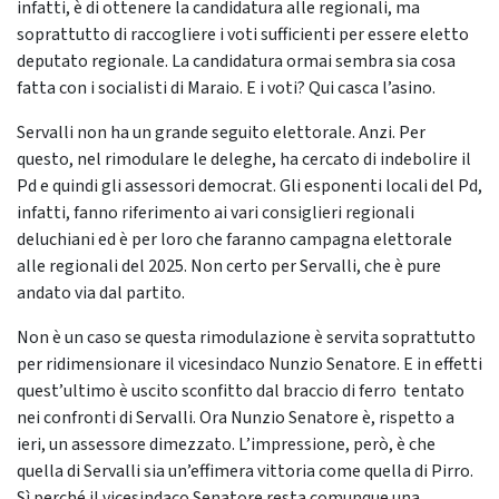
infatti, è di ottenere la candidatura alle regionali, ma
soprattutto di raccogliere i voti sufficienti per essere eletto
deputato regionale. La candidatura ormai sembra sia cosa
fatta con i socialisti di Maraio. E i voti? Qui casca l’asino.
Servalli non ha un grande seguito elettorale. Anzi. Per
questo, nel rimodulare le deleghe, ha cercato di indebolire il
Pd e quindi gli assessori democrat. Gli esponenti locali del Pd,
infatti, fanno riferimento ai vari consiglieri regionali
deluchiani ed è per loro che faranno campagna elettorale
alle regionali del 2025. Non certo per Servalli, che è pure
andato via dal partito.
Non è un caso se questa rimodulazione è servita soprattutto
per ridimensionare il vicesindaco Nunzio Senatore. E in effetti
quest’ultimo è uscito sconfitto dal braccio di ferro tentato
nei confronti di Servalli. Ora Nunzio Senatore è, rispetto a
ieri, un assessore dimezzato. L’impressione, però, è che
quella di Servalli sia un’effimera vittoria come quella di Pirro.
Sì perché il vicesindaco Senatore resta comunque una