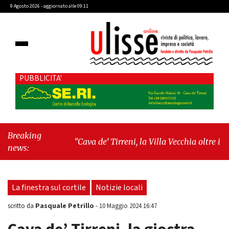
9 Agosto 2026 - aggiornato alle 09:11
PUBBLICITA'
Breaking
"Cava de’ Tirreni, la Villa Vecchia oltre i vandali:
news:
il vero nodo è il senso di comunità"
-
"Cava de’
Tirreni, La Fratellanza sull'ultima seduta
consiliare: “Serve chiarezza!”"
La finestra sul cortile
Notizie locali
Pasquale Petrillo
scritto da
-
10 Maggio 2024 16:47