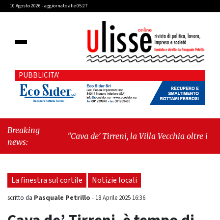
10 Agosto 2026 - aggiornato alle 05:27
PUBBLICITA'
Breaking
"Cava de’ Tirreni, la Villa Vecchia oltre i vandali:
news:
il vero nodo è il senso di comunità"
-
"Cava de’
Tirreni, La Fratellanza sull'ultima seduta
consiliare: “Serve chiarezza!”"
La finestra sul cortile
Notizie locali
Pasquale Petrillo
scritto da
-
18 Aprile 2025 16:36