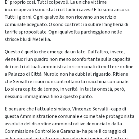
E’ proprio così. Tutti colpevoli. Le uniche vittime
inconsapevoli sono stati i cittadini cavesi! E lo sono ancora.
Tutti i giorni. Ogni qualvolta non ricevano un servizio
comunale adeguato. O sono costretti a subire l’angheria di
tariffe spropositate. Ogni qualvolta parcheggiano nelle
strisce blu di Metellia.
Questo è quello che emerge da un lato. Dall’altro, invece,
viene fuori un quadro non meno sconfortante sulla capacità
dei nostri attuali amministratori comunali di mettere ordine
a Palazzo di Città. Murolo non ha dubbi al riguardo. Ritiene
che Servalli e i suoi non controllano la macchina comunale.
Lo si era capito da tempo, in verità. In tutta onestà, però,
nessuno immaginava fino a questo punto.
E pensare che l’attuale sindaco, Vincenzo Servalli -capo di
questa Amministrazione comunale e come tale protagonista
assoluto del disordine amministrativo denunciato dalla
Commissione Controllo e Garanzia- ha pure il coraggio di
voler presentarsi alle prossime elezioni regionali. Certo, ci