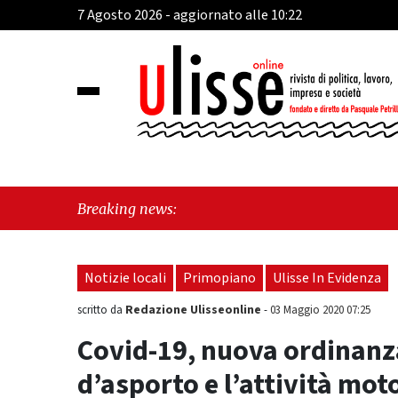
7 Agosto 2026 - aggiornato alle 10:22
"Oggi Ne
Breaking news:
approvat
Notizie locali
Primopiano
Ulisse In Evidenza
Redazione Ulisseonline
scritto da
-
03 Maggio 2020 07:25
Covid-19, nuova ordinanza
d’asporto e l’attività mot