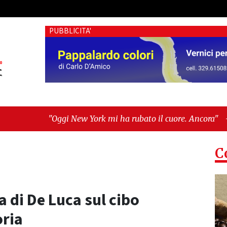
PUBBLICITA'
w York mi ha rubato il cuore. Ancora"
-
"Vietri sul Mare, l'
e al buio e Tari con dati errati. Ora esposto alla Corte dei Con
C
 di De Luca sul cibo
oria