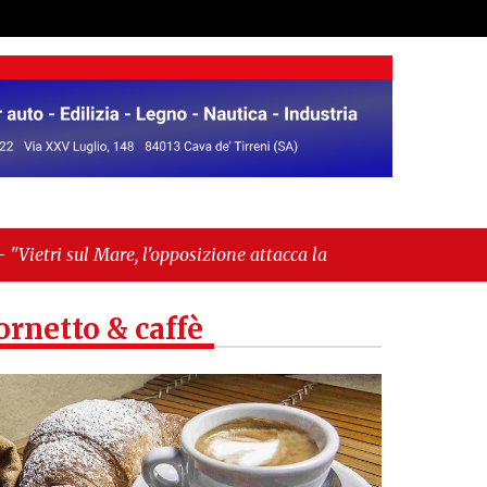
opposizione attacca la maggioranza: «Delibere
ti»"
ornetto & caffè