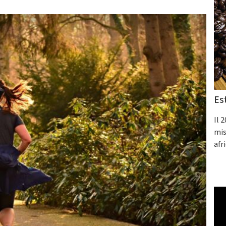
Es
Il 
mis
afr