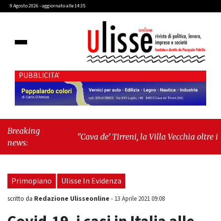
9 Agosto 2026 - aggiornato alle 14:35
PUBBLICITA'
Breaking
"Cava de’ Tirreni, la Villa Vecchia oltre i
news:
vandali: il vero nodo è il senso di comunità"
-
"Cava de’ Tirreni, La Fratellanza sull'ultima
seduta consiliare: “Serve chiarezza!”"
Primopiano
Ulisse In Evidenza
Redazione Ulisseonline
scritto da
-
13 Aprile 2021 09:08