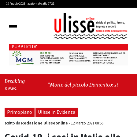
10 Agosto 2026 - aggiornato alle 07:21
PUBBLICITA'
Breaking
"Morte del piccolo Domenico: si proseguirà col
news:
processo penale"
-
"Cava de’ Tirreni, la Villa
Vecchia oltre i vandali: il vero nodo è il senso
di comunità"
Primopiano
Ulisse In Evidenza
Redazione Ulisseonline
scritto da
-
12 Marzo 2021 08:56