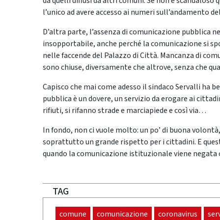
da quelli diffusi da altri comuni. Se non è scandaloso q
l’unico ad avere accesso ai numeri sull’andamento d
D’altra parte, l’assenza di comunicazione pubblica 
insopportabile, anche perché la comunicazione si spo
nelle faccende del Palazzo di Città. Mancanza di comu
sono chiuse, diversamente che altrove, senza che qua
Capisco che mai come adesso il sindaco Servalli ha ben
pubblica è un dovere, un servizio da erogare ai cittadi
rifiuti, si rifanno strade e marciapiede e così via…
In fondo, non ci vuole molto: un po’ di buona volont
soprattutto un grande rispetto per i cittadini. E ques
quando la comunicazione istituzionale viene negata o
TAG
comune
comunicazione
coronavirus
serv