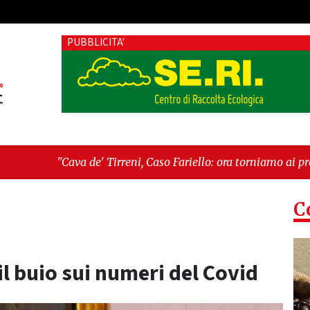
PUBBLICITA'
e' Tirreni, Caso Fariello: ora torniamo ai problemi veri"
-
"Ca
esiste"
C
 il buio sui numeri del Covid