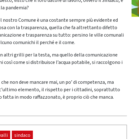
uesto, visto che il loro datore di lavoro, ovvero il Sindaco, è
ella pandemia?
nel nostro Comune è una costante sempre più evidente ed
sa con la trasparenza, quella che fa altrettanto difetto
nicazione e trasparenza su tutto: persino le ville comunali
lcuno comunichi il perché e il come.
 altri grilli per la testa, ma quello della comunicazione
ni così come si distribuisce l’acqua potabile, si raccolgono i
à, che non deve mancare mai, un po’ di competenza, ma
t’ultimo elemento, il rispetto per i cittadini, soprattutto
 fatta in modo raffazzonato, è proprio ciò che manca.
alli
sindaco