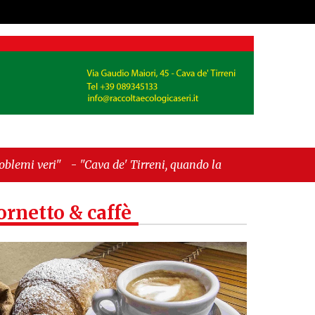
va de' Tirreni, quando la burocrazia dimentica
ornetto & caffè