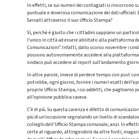
In effetti, se sui numeri dei contagiati si rincorrono 
puntuale e doverosa comunicazione dei dati ufficiali.
Servalli attraverso il suo Ufficio Stampa?
Sì, perché è giusto che i cittadini sappiano un particol
l’unico in città ad essere abilitato alla piattaform
Comunicazioni”. Infatti, dallo scorso novembre i sinda
possono autonomamente accedere alla piattaforma e ve
sindaco può accedere al report sull’andamento giorna
In altre parole, invece di perdere tempo con post co
potrebbe, ogni giorno, fornire i numeri esatti dell’epi
proprio Ufficio Stampa, i cui addetti, che paghiamo 
all’opinione pubblica cavese.
C’è di più. Su questa carenza e difetto di comunicaz
più di un’occasione segnalando un livello di scandalosa
colleghi dell’Ufficio Stampa comunale, anzi. In effetti
certe al riguardo, attingendole da altre fonti, magari da