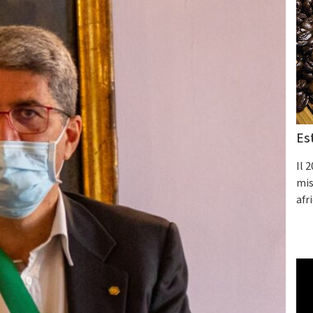
Es
Il 
mis
afr