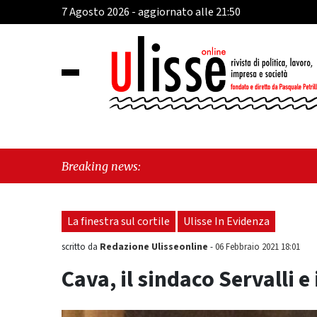
7 Agosto 2026 - aggiornato alle 21:50
"Cava d
Breaking news:
perché 
La finestra sul cortile
Ulisse In Evidenza
Redazione Ulisseonline
scritto da
-
06 Febbraio 2021 18:01
Cava, il sindaco Servalli e