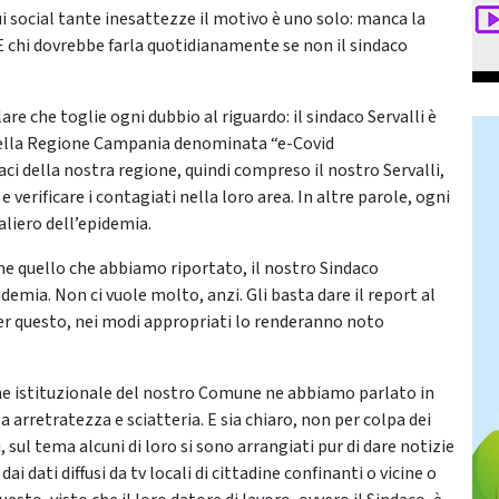
sui social tante inesattezze il motivo è uno solo: manca la
 E chi dovrebbe farla quotidianamente se non il sindaco
are che toglie ogni dubbio al riguardo: il sindaco Servalli è
a della Regione Campania denominata “e-Covid
ci della nostra regione, quindi compreso il nostro Servalli,
rificare i contagiati nella loro area. In altre parole, ogni
liero dell’epidemia.
me quello che abbiamo riportato, il nostro Sindaco
demia. Non ci vuole molto, anzi. Gli basta dare il report al
per questo, nei modi appropriati lo renderanno noto
ione istituzionale del nostro Comune ne abbiamo parlato in
 arretratezza e sciatteria. E sia chiaro, non per colpa dei
, sul tema alcuni di loro si sono arrangiati pur di dare notizie
i dati diffusi da tv locali di cittadine confinanti o vicine o